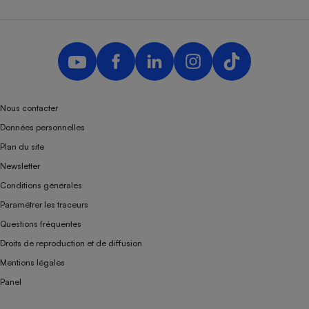
Téléphone mobile -
Smartphone
Plaque de cuisson à
induction
Climatiseur -
Nous contacter
Ventilateur
Données personnelles
Plan du site
Antivirus
Newsletter
Climatiseur -
Conditions générales
Ventilateur
Paramétrer les traceurs
Questions fréquentes
Droits de reproduction et de diffusion
Mentions légales
Panel