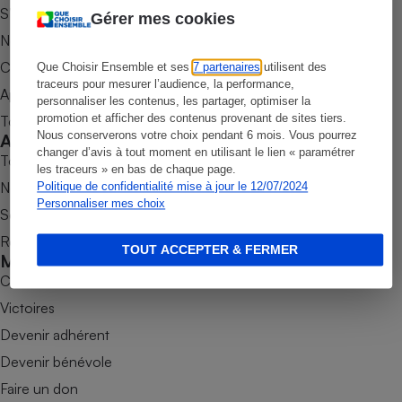
S’abonner au magazine
Gérer mes cookies
Petit électroménager - U
Nos newsletters
Complément
alimentaire
Commander une parution
Que Choisir Ensemble et ses
7 partenaires
utilisent des
Mutuelle
Assurance emprunteur
traceurs pour mesurer l’audience, la performance,
Appli Quel Produit
personnaliser les contenus, les partager, optimiser la
promotion et afficher des contenus provenant de sites tiers.
Tous nos tests de produits
Nous conserverons votre choix pendant 6 mois. Vous pourrez
Accompagner
changer d’avis à tout moment en utilisant le lien « paramétrer
Tous nos comparateurs
les traceurs » en bas de chaque page.
Matelas
Champagne
Nos services
Politique de confidentialité mise à jour le 12/07/2024
bouteille
Banque en 
Personnaliser mes choix
Soumettre un litige
Téléviseur
Rencontrer une association locale
TOUT ACCEPTER & FERMER
Antimoustique
Mobiliser
Lave-linge
Combats
Victoires
Devenir adhérent
Radiateur électrique
Devenir bénévole
Faire un don