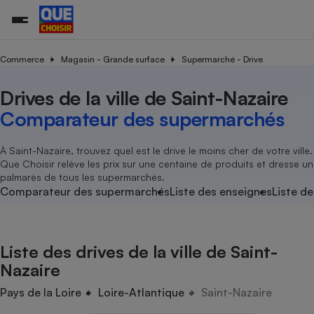
Commerce
Magasin - Grande surface
Supermarché - Drive
Drives de la ville de Saint-Nazaire
Additifs a
Comparate
Comparatif
Comparateu
Comparatif
Comparateu
Comparatif
Comparati
Substances
Toutes les actualités
Tous les services
Tous nos combats
L’association
Organismes de défense 
Train
supermarc
cosmétiqu
Comparateur des supermarchés
Comparateu
Achat - Vente - Travaux
Démarche administrative
Enquêtes
Nos actions
Nos missions
Système judiciaire
Transport aérien
gratuit
Copropriété
Famille
Guides d'achat
Nos grandes victoires
Notre méthodologie
À Saint-Nazaire, trouvez quel est le drive le moins cher de votre ville.
Location
Senior
Que Choisir relève les prix sur une centaine de produits et dresse un
Comparateu
Comparate
Comparati
Comparatif
Comparate
Comparatif
Comparatif
Conseils
Les billets de la présidente
Notre financement
palmarès de tous les supermarchés.
supermarc
électrique
Service marchand
Magasin - Grande surfac
Sport
Soumettre un litige
Comparateur des supermarchés
Liste des enseignes
Liste de
Brèves
Nos associations locales
Nos partenaires
Air
Marketing - Fidélisation
Vacances - Tourisme
Lettres types
Nous rejoindre
Nous rejoindre
Déchet
Méthode de vente - Abu
Rencontrer une association locale
Comparate
Comparatif
Comparatif
Comparatif
Comparatif
En savoir plus sur Que Choisir Ensemble
Liste des drives de la ville de Saint-
Eau
s
Agriculture
Achat - Vente - Location
Nazaire
Energie
Nutrition
Assurance auto
Pays de la Loire
Loire-Atlantique
Saint-Nazaire
-nous ?
Produit alimentaire
Carburant
Comparati
Comparati
Comparati
Comparate