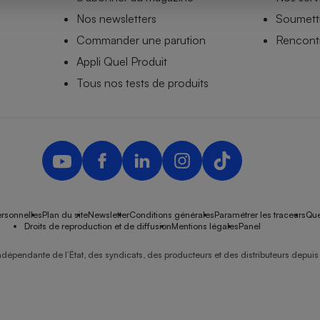
Nos newsletters
Soumettr
Commander une parution
Rencontr
Appli Quel Produit
- Ustensile
Foie gras
Tous nos tests de produits
Aide auditive
r
Assurance vie
Poêle à granulés
gne - Comment choisir une
lle de champagne
en ligne
rsonnelles
Plan du site
Newsletter
Conditions générales
Paramétrer les traceurs
Que
Ordinateur portable
Droits de reproduction et de diffusion
Mentions légales
Panel
Crème solaire
Lave-vaisselle
ndépendante de l’État, des syndicats, des producteurs et des distributeurs depuis 