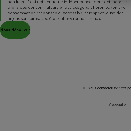
non lucratif qui agit, en toute indépendance, pour défendre les
Internet
droits des consommateurs et des usagers, et promouvoir une
consommation responsable, accessible et respectueuse des
Gros électroménager
Téléphonie
enjeux sanitaires, sociétaux et environnementaux.
Petit électroménager 
Nous découvrir
Complément
alimentaire
Mutuelle
Assurance emprunteu
Matelas
Champa
boutei
Banque 
Nous contacter
Données pe
Téléviseur
Antimoustique
Lave-linge
Association i