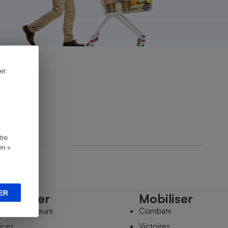
er
tre
en «
ER
mpagner
Mobiliser
s comparateurs
Combats
ices
Victoires