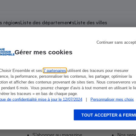
atif sèche-linge
atif smartphone
atif nettoyeur haute
ateur mutuelle
on
s régions
Liste des départements
Liste des villes
Réparation
Obsèques - Pompes
teur des devis d’opticiens
Continuer sans accept
de Baugé-en-Anjou
funèbres
eur-congélateur
dio
 robot
Gérer mes cookies
nduction
son
ranulés
irante
e multifonction
électrique
Choisir Ensemble et ses
7 partenaires
utilisent des traceurs pour mesurer
ience, la performance, personnaliser les contenus, les partager, optimiser la
Panneaux
r mobile
r portable
tion et afficher des contenus provenant de sites tiers. Nous conserverons vo
photovoltaïques
 pendant 6 mois. Vous pourrez changer d’avis à tout moment en utilisant le li
 Médicament
 balai
étrer les traceurs » en bas de chaque page.
ique de confidentialité mise à jour le 12/07/2024
|
Personnaliser mes choix
omplémentaire santé
 traîneau
ctile
Circuits courts et
alimentation locale
Puériculture - Produit
 automatique
pour bébé
TOUT ACCEPTER & FERM
Informer
Acco
Banque en ligne
seur
S’abonner au site
Tous no
vapeur
S’abonner au magazine
Nos serv