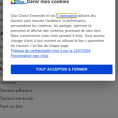
Gérer mes cookies
Nos newsletters
Petit électroménager - U
Commander une parution
Complément
alimentaire
Que Choisir Ensemble et ses
7 partenaires
utilisent des
Appli Quel Produit
traceurs pour mesurer l’audience, la performance,
Mutuelle
Assurance emprunteur
personnaliser les contenus, les partager, optimiser la
Tous nos tests de produits
promotion et afficher des contenus provenant de sites tiers.
Accompagner
Nous conserverons votre choix pendant 6 mois. Vous pourrez
Tous nos comparateurs
changer d’avis à tout moment en utilisant le lien « paramétrer
les traceurs » en bas de chaque page.
Nos services
Matelas
Politique de confidentialité mise à jour le 12/07/2024
Champagne
Soumettre un litige
Personnaliser mes choix
bouteille
Banque en 
Rencontrer une association locale
Mobiliser
Téléviseur
TOUT ACCEPTER & FERMER
Combats
Antimoustique
Lave-linge
Victoires
Devenir adhérent
Devenir bénévole
Radiateur électrique
Faire un don