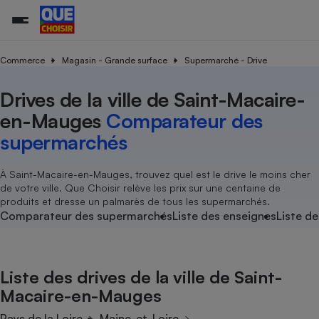
Commerce
Magasin - Grande surface
Supermarché - Drive
Drives de la ville de Saint-Macaire-
Additifs a
Comparate
Comparatif
Comparateu
Comparatif
Comparateu
Comparatif
Comparati
Substances
Toutes les actualités
Tous les services
Tous nos combats
L’association
Organismes de défense 
Train
supermarc
cosmétiqu
en-Mauges
Comparateur des
Comparateu
Achat - Vente - Travaux
Démarche administrative
Enquêtes
Nos actions
Nos missions
Système judiciaire
Transport aérien
gratuit
supermarchés
Copropriété
Famille
Guides d'achat
Nos grandes victoires
Notre méthodologie
Location
Senior
Comparateu
Comparate
Comparati
Comparatif
Comparate
Comparatif
Comparatif
À Saint-Macaire-en-Mauges, trouvez quel est le drive le moins cher
Conseils
Les billets de la présidente
Notre financement
supermarc
électrique
de votre ville. Que Choisir relève les prix sur une centaine de
Service marchand
Magasin - Grande surfac
Sport
Soumettre un litige
Brèves
Nos associations locales
Nos partenaires
produits et dresse un palmarès de tous les supermarchés.
Air
Marketing - Fidélisation
Vacances - Tourisme
Lettres types
Comparateur des supermarchés
Liste des enseignes
Liste de
Nous rejoindre
Nous rejoindre
Déchet
Méthode de vente - Abu
Rencontrer une association locale
Comparate
Comparatif
Comparatif
Comparatif
Comparatif
En savoir plus sur Que Choisir Ensemble
Eau
s
Agriculture
Achat - Vente - Location
Liste des drives de la ville de Saint-
Energie
Nutrition
Assurance auto
Macaire-en-Mauges
-nous ?
Produit alimentaire
Carburant
Comparati
Comparati
Comparati
Comparate
Pays de la Loire
Maine-et-Loire