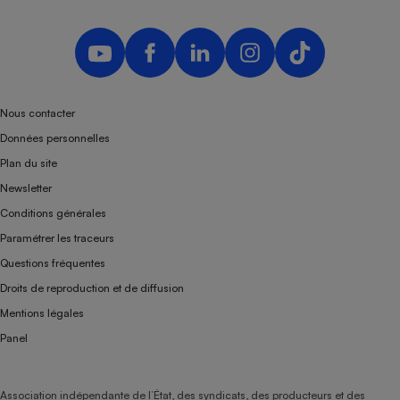
Téléphone mobile -
Smartphone
Plaque de cuisson à
induction
Nous contacter
Climatiseur -
Données personnelles
Ventilateur
Plan du site
Newsletter
Antivirus
Conditions générales
Climatiseur -
Paramétrer les traceurs
Ventilateur
Questions fréquentes
Droits de reproduction et de diffusion
Mentions légales
Panel
Association indépendante de l’État, des syndicats, des producteurs et des