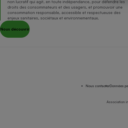
non lucratif qui agit, en toute indépendance, pour défendre les
Internet
droits des consommateurs et des usagers, et promouvoir une
consommation responsable, accessible et respectueuse des
Gros électroménager
Téléphonie
enjeux sanitaires, sociétaux et environnementaux.
Petit électroménager 
Nous découvrir
Complément
alimentaire
Mutuelle
Assurance emprunteu
Matelas
Champa
boutei
Banque 
Nous contacter
Données pe
Téléviseur
Antimoustique
Lave-linge
Association i