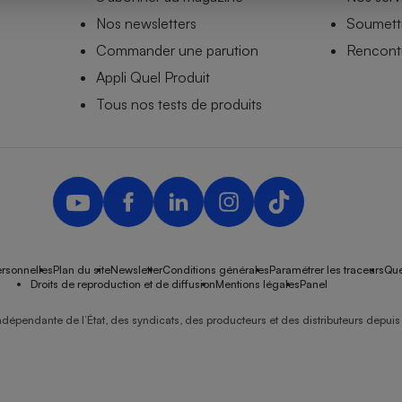
Nos newsletters
Soumettr
Commander une parution
Rencontr
Appli Quel Produit
- Ustensile
Foie gras
Tous nos tests de produits
Aide auditive
r
Assurance vie
Poêle à granulés
gne - Comment choisir une
lle de champagne
en ligne
rsonnelles
Plan du site
Newsletter
Conditions générales
Paramétrer les traceurs
Que
Ordinateur portable
Droits de reproduction et de diffusion
Mentions légales
Panel
Crème solaire
Lave-vaisselle
ndépendante de l’État, des syndicats, des producteurs et des distributeurs depuis 