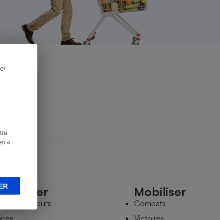
er
tre
en «
ER
mpagner
Mobiliser
s comparateurs
Combats
ices
Victoires