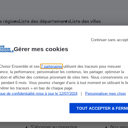
atif sèche-linge
atif smartphone
atif nettoyeur haute
ateur mutuelle
on
s régions
Liste des départements
Liste des villes
Réparation
Obsèques - Pompes
teur des devis d’opticiens
Continuer sans accept
e Cormontreuil
funèbres
eur-congélateur
dio
 robot
Gérer mes cookies
nduction
son
ranulés
irante
e multifonction
électrique
Choisir Ensemble et ses
7 partenaires
utilisent des traceurs pour mesurer
s-Relais Cormontreuil
ience, la performance, personnaliser les contenus, les partager, optimiser la
Panneaux
r mobile
r portable
tion et afficher des contenus provenant de sites tiers. Nous conserverons vo
photovoltaïques
 pendant 6 mois. Vous pourrez changer d’avis à tout moment en utilisant le li
 Médicament
 balai
étrer les traceurs » en bas de chaque page.
ique de confidentialité mise à jour le 12/07/2024
|
Personnaliser mes choix
omplémentaire santé
 traîneau
ctile
Circuits courts et
alimentation locale
Puériculture - Produit
 automatique
pour bébé
TOUT ACCEPTER & FERM
Informer
Acco
Banque en ligne
seur
S’abonner au site
Tous no
vapeur
S’abonner au magazine
Nos serv