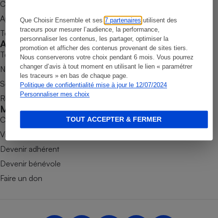
Commander une parution
Petit électroménager - U
Appli Quel Produit
Que Choisir Ensemble et ses
7 partenaires
utilisent des
Complément
alimentaire
traceurs pour mesurer l’audience, la performance,
Tous nos tests de produits
personnaliser les contenus, les partager, optimiser la
Mutuelle
Accompagner
Assurance emprunteur
promotion et afficher des contenus provenant de sites tiers.
Tous nos comparateurs
Nous conserverons votre choix pendant 6 mois. Vous pourrez
changer d’avis à tout moment en utilisant le lien « paramétrer
Nos services
les traceurs » en bas de chaque page.
Soumettre un litige
Politique de confidentialité mise à jour le 12/07/2024
Matelas
Personnaliser mes choix
Champagne
Rencontrer une association locale
bouteille
Mobiliser
Banque en 
Combats
TOUT ACCEPTER & FERMER
Téléviseur
Victoires
Antimoustique
Lave-linge
Devenir adhérent
Devenir bénévole
Faire un don
Radiateur électrique