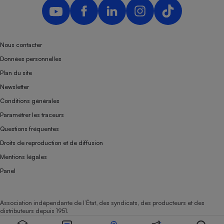
Téléphone mobile -
Smartphone
Plaque de cuisson à
induction
Nous contacter
Données personnelles
Climatiseur -
Plan du site
Ventilateur
Newsletter
Conditions générales
Antivirus
Paramétrer les traceurs
Questions fréquentes
Climatiseur -
Ventilateur
Droits de reproduction et de diffusion
Mentions légales
Panel
Association indépendante de l’État, des syndicats, des producteurs et des
distributeurs depuis 1951.