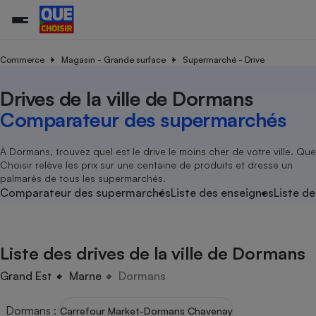
Commerce
Magasin - Grande surface
Supermarché - Drive
Drives de la ville de Dormans
Additifs a
Comparate
Comparatif
Comparateu
Comparatif
Comparateu
Comparatif
Comparati
Substances
Toutes les actualités
Tous les services
Tous nos combats
L’association
Organismes de défense 
Train
supermarc
cosmétiqu
Comparateur des supermarchés
Comparateu
Achat - Vente - Travaux
Démarche administrative
Enquêtes
Nos actions
Nos missions
Système judiciaire
Transport aérien
gratuit
Copropriété
Famille
Guides d'achat
Nos grandes victoires
Notre méthodologie
À Dormans, trouvez quel est le drive le moins cher de votre ville. Que
Location
Senior
Choisir relève les prix sur une centaine de produits et dresse un
Comparateu
Comparate
Comparati
Comparatif
Comparate
Comparatif
Comparatif
Conseils
Les billets de la présidente
Notre financement
palmarès de tous les supermarchés.
supermarc
électrique
Service marchand
Magasin - Grande surfac
Sport
Soumettre un litige
Comparateur des supermarchés
Liste des enseignes
Liste de
Brèves
Nos associations locales
Nos partenaires
Air
Marketing - Fidélisation
Vacances - Tourisme
Lettres types
Nous rejoindre
Nous rejoindre
Déchet
Méthode de vente - Abu
Rencontrer une association locale
Comparate
Comparatif
Comparatif
Comparatif
Comparatif
En savoir plus sur Que Choisir Ensemble
Liste des drives de la ville de Dormans
Eau
s
Agriculture
Achat - Vente - Location
Energie
Grand Est
Marne
Dormans
Nutrition
Assurance auto
-nous ?
Produit alimentaire
Carburant
Comparati
Comparati
Comparati
Comparate
Dormans
:
Carrefour Market-Dormans Chavenay