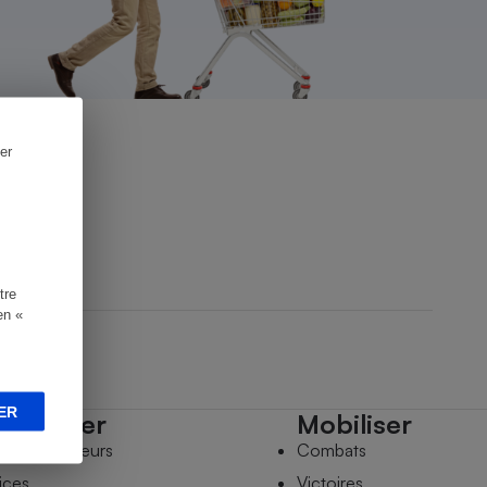
er
tre
en «
ER
mpagner
Mobiliser
s comparateurs
Combats
ices
Victoires