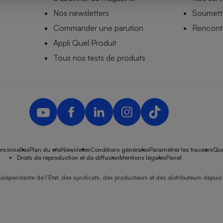
Nos newsletters
Soumettr
Commander une parution
Rencontr
Appli Quel Produit
- Ustensile
Foie gras
Tous nos tests de produits
Aide auditive
r
Assurance vie
Poêle à granulés
gne - Comment choisir une
lle de champagne
en ligne
rsonnelles
Plan du site
Newsletter
Conditions générales
Paramétrer les traceurs
Que
Ordinateur portable
Droits de reproduction et de diffusion
Mentions légales
Panel
Crème solaire
Lave-vaisselle
ndépendante de l’État, des syndicats, des producteurs et des distributeurs depuis 