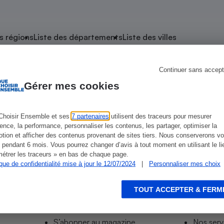
atif sèche-linge
atif smartphone
atif nettoyeur haute
ateur mutuelle
on
s régions
Liste des départements
Liste des villes
Réparation
Obsèques - Pompes
teur des devis d’opticiens
Continuer sans accept
e Baden
funèbres
eur-congélateur
dio
 robot
Gérer mes cookies
nduction
son
ranulés
irante
e multifonction
électrique
Choisir Ensemble et ses
7 partenaires
utilisent des traceurs pour mesurer
ience, la performance, personnaliser les contenus, les partager, optimiser la
Panneaux
r mobile
r portable
tion et afficher des contenus provenant de sites tiers. Nous conserverons vo
photovoltaïques
 pendant 6 mois. Vous pourrez changer d’avis à tout moment en utilisant le li
 Médicament
 balai
étrer les traceurs » en bas de chaque page.
ique de confidentialité mise à jour le 12/07/2024
|
Personnaliser mes choix
omplémentaire santé
 traîneau
ctile
Circuits courts et
alimentation locale
Puériculture - Produit
 automatique
pour bébé
TOUT ACCEPTER & FERM
Informer
Acco
Banque en ligne
seur
S’abonner au site
Tous no
vapeur
S’abonner au magazine
Nos serv