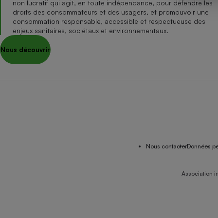
non lucratif qui agit, en toute indépendance, pour défendre les
Internet
droits des consommateurs et des usagers, et promouvoir une
consommation responsable, accessible et respectueuse des
Gros électroménager
Téléphonie
enjeux sanitaires, sociétaux et environnementaux.
Petit électroménager 
Nous découvrir
Complément
alimentaire
Mutuelle
Assurance emprunteu
Matelas
Champa
boutei
Banque 
Nous contacter
Données pe
Téléviseur
Antimoustique
Lave-linge
Association i