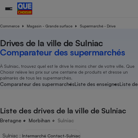
Commerce
Magasin - Grande surface
Supermarché - Drive
Drives de la ville de Sulniac
Additifs a
Comparate
Comparatif
Comparateu
Comparatif
Comparateu
Comparatif
Comparati
Substances
Toutes les actualités
Tous les services
Tous nos combats
L’association
Organismes de défense 
Train
supermarc
cosmétiqu
Comparateur des supermarchés
Comparateu
Achat - Vente - Travaux
Démarche administrative
Enquêtes
Nos actions
Nos missions
Système judiciaire
Transport aérien
gratuit
Copropriété
Famille
Guides d'achat
Nos grandes victoires
Notre méthodologie
À Sulniac, trouvez quel est le drive le moins cher de votre ville. Que
Location
Senior
Choisir relève les prix sur une centaine de produits et dresse un
Comparateu
Comparate
Comparati
Comparatif
Comparate
Comparatif
Comparatif
Conseils
Les billets de la présidente
Notre financement
palmarès de tous les supermarchés.
supermarc
électrique
Service marchand
Magasin - Grande surfac
Sport
Soumettre un litige
Comparateur des supermarchés
Liste des enseignes
Liste de
Brèves
Nos associations locales
Nos partenaires
Air
Marketing - Fidélisation
Vacances - Tourisme
Lettres types
Nous rejoindre
Nous rejoindre
Déchet
Méthode de vente - Abu
Rencontrer une association locale
Comparate
Comparatif
Comparatif
Comparatif
Comparatif
En savoir plus sur Que Choisir Ensemble
Liste des drives de la ville de Sulniac
Eau
s
Agriculture
Achat - Vente - Location
Energie
Bretagne
Morbihan
Sulniac
Nutrition
Assurance auto
-nous ?
Produit alimentaire
Carburant
Comparati
Comparati
Comparati
Comparate
Sulniac
:
Intermarché Contact-Sulniac