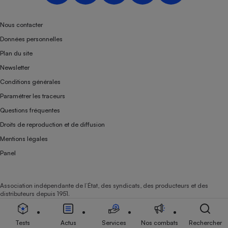
Téléphone mobile -
Smartphone
Plaque de cuisson à
Nous contacter
induction
Données personnelles
Plan du site
Newsletter
Climatiseur -
Conditions générales
Ventilateur
Paramétrer les traceurs
Questions fréquentes
Antivirus
Droits de reproduction et de diffusion
Climatiseur -
Mentions légales
Ventilateur
Panel
Association indépendante de l’État, des syndicats, des producteurs et des
distributeurs depuis 1951.
Tests
Actus
Services
Nos combats
Rechercher