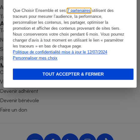
Appli Quel Produit
Petit électroménager - U
Que Choisir Ensemble et ses
7 partenaires
utilisent des
Complément
Tous nos tests de produits
traceurs pour mesurer l’audience, la performance,
alimentaire
Accompagner
personnaliser les contenus, les partager, optimiser la
Mutuelle
Assurance emprunteur
promotion et afficher des contenus provenant de sites tiers.
Tous nos comparateurs
Nous conserverons votre choix pendant 6 mois. Vous pourrez
Nos services
changer d’avis à tout moment en utilisant le lien « paramétrer
les traceurs » en bas de chaque page.
Soumettre un litige
Politique de confidentialité mise à jour le 12/07/2024
Rencontrer une association locale
Personnaliser mes choix
Matelas
Champagne
Mobiliser
bouteille
Banque en 
Combats
TOUT ACCEPTER & FERMER
Téléviseur
Victoires
Antimoustique
Devenir adhérent
Lave-linge
Devenir bénévole
Faire un don
Radiateur électrique