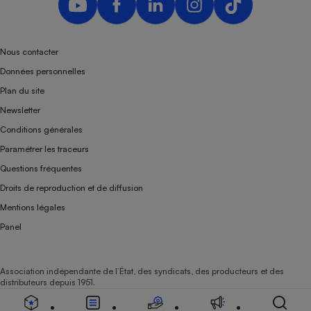
Téléphone mobile -
Smartphone
Plaque de cuisson à
induction
Nous contacter
Données personnelles
Plan du site
Climatiseur -
Newsletter
Ventilateur
Conditions générales
Paramétrer les traceurs
Antivirus
Questions fréquentes
Climatiseur -
Droits de reproduction et de diffusion
Ventilateur
Mentions légales
Panel
Association indépendante de l’État, des syndicats, des producteurs et des
distributeurs depuis 1951.