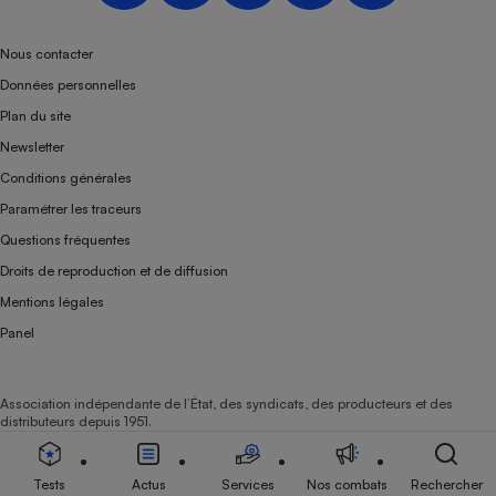
Téléphone mobile -
Smartphone
Plaque de cuisson à
Nous contacter
induction
Données personnelles
Plan du site
Newsletter
Climatiseur -
Conditions générales
Ventilateur
Paramétrer les traceurs
Questions fréquentes
Antivirus
Droits de reproduction et de diffusion
Climatiseur -
Mentions légales
Ventilateur
Panel
Association indépendante de l’État, des syndicats, des producteurs et des
distributeurs depuis 1951.
Tests
Actus
Services
Nos combats
Rechercher