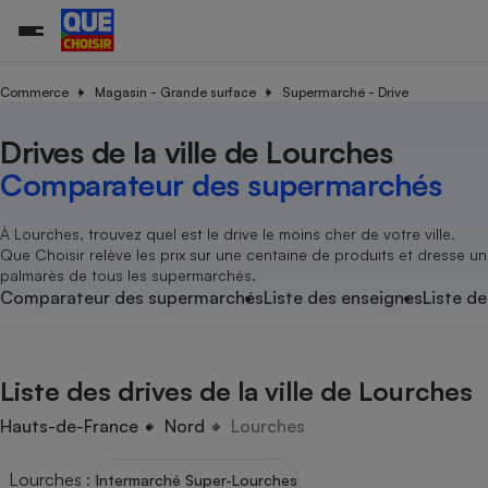
Commerce
Magasin - Grande surface
Supermarché - Drive
Drives de la ville de Lourches
Additifs a
Comparate
Comparatif
Comparateu
Comparatif
Comparateu
Comparatif
Comparati
Substances
Toutes les actualités
Tous les services
Tous nos combats
L’association
Organismes de défense 
Train
supermarc
cosmétiqu
Comparateur des supermarchés
Comparateu
Achat - Vente - Travaux
Démarche administrative
Enquêtes
Nos actions
Nos missions
Système judiciaire
Transport aérien
gratuit
Copropriété
Famille
Guides d'achat
Nos grandes victoires
Notre méthodologie
À Lourches, trouvez quel est le drive le moins cher de votre ville.
Location
Senior
Que Choisir relève les prix sur une centaine de produits et dresse un
Comparateu
Comparate
Comparati
Comparatif
Comparate
Comparatif
Comparatif
Conseils
Les billets de la présidente
Notre financement
palmarès de tous les supermarchés.
supermarc
électrique
Service marchand
Magasin - Grande surfac
Sport
Soumettre un litige
Comparateur des supermarchés
Liste des enseignes
Liste de
Brèves
Nos associations locales
Nos partenaires
Air
Marketing - Fidélisation
Vacances - Tourisme
Lettres types
Nous rejoindre
Nous rejoindre
Déchet
Méthode de vente - Abu
Rencontrer une association locale
Comparate
Comparatif
Comparatif
Comparatif
Comparatif
En savoir plus sur Que Choisir Ensemble
Liste des drives de la ville de Lourches
Eau
s
Agriculture
Achat - Vente - Location
Energie
Hauts-de-France
Nord
Lourches
Nutrition
Assurance auto
-nous ?
Produit alimentaire
Carburant
Comparati
Comparati
Comparati
Comparate
Lourches
:
Intermarché Super-Lourches