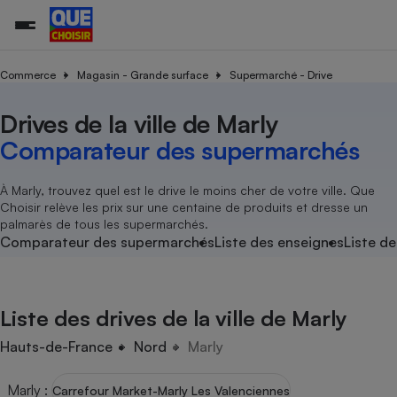
Commerce
Magasin - Grande surface
Supermarché - Drive
Drives de la ville de Marly
Additifs a
Comparate
Comparatif
Comparateu
Comparatif
Comparateu
Comparatif
Comparati
Substances
Toutes les actualités
Tous les services
Tous nos combats
L’association
Organismes de défense 
Train
supermarc
cosmétiqu
Comparateur des supermarchés
Comparateu
Achat - Vente - Travaux
Démarche administrative
Enquêtes
Nos actions
Nos missions
Système judiciaire
Transport aérien
gratuit
Copropriété
Famille
Guides d'achat
Nos grandes victoires
Notre méthodologie
À Marly, trouvez quel est le drive le moins cher de votre ville. Que
Location
Senior
Choisir relève les prix sur une centaine de produits et dresse un
Comparateu
Comparate
Comparati
Comparatif
Comparate
Comparatif
Comparatif
Conseils
Les billets de la présidente
Notre financement
palmarès de tous les supermarchés.
supermarc
électrique
Service marchand
Magasin - Grande surfac
Sport
Soumettre un litige
Comparateur des supermarchés
Liste des enseignes
Liste de
Brèves
Nos associations locales
Nos partenaires
Air
Marketing - Fidélisation
Vacances - Tourisme
Lettres types
Nous rejoindre
Nous rejoindre
Déchet
Méthode de vente - Abu
Rencontrer une association locale
Comparate
Comparatif
Comparatif
Comparatif
Comparatif
En savoir plus sur Que Choisir Ensemble
Liste des drives de la ville de Marly
Eau
s
Agriculture
Achat - Vente - Location
Energie
Hauts-de-France
Nord
Marly
Nutrition
Assurance auto
-nous ?
Produit alimentaire
Carburant
Comparati
Comparati
Comparati
Comparate
Marly
:
Carrefour Market-Marly Les Valenciennes