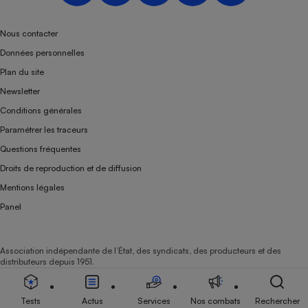
Téléphone mobile -
Smartphone
Plaque de cuisson à
Nous contacter
induction
Données personnelles
Plan du site
Newsletter
Climatiseur -
Conditions générales
Ventilateur
Paramétrer les traceurs
Questions fréquentes
Antivirus
Droits de reproduction et de diffusion
Climatiseur -
Mentions légales
Ventilateur
Panel
Association indépendante de l’État, des syndicats, des producteurs et des
distributeurs depuis 1951.
Tests
Actus
Services
Nos combats
Rechercher