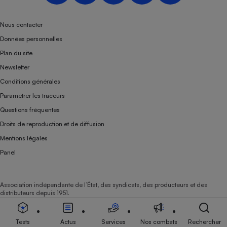
Téléphone mobile -
Smartphone
Plaque de cuisson à
Nous contacter
induction
Données personnelles
Plan du site
Newsletter
Climatiseur -
Conditions générales
Ventilateur
Paramétrer les traceurs
Questions fréquentes
Antivirus
Droits de reproduction et de diffusion
Climatiseur -
Mentions légales
Ventilateur
Panel
Association indépendante de l’État, des syndicats, des producteurs et des
distributeurs depuis 1951.
Tests
Actus
Services
Nos combats
Rechercher