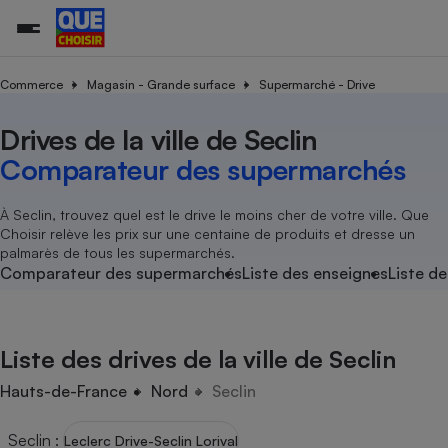
Commerce
Magasin - Grande surface
Supermarché - Drive
Drives de la ville de Seclin
Additifs a
Comparate
Comparatif
Comparateu
Comparatif
Comparateu
Comparatif
Comparati
Substances
Toutes les actualités
Tous les services
Tous nos combats
L’association
Organismes de défense 
Train
supermarc
cosmétiqu
Comparateur des supermarchés
Comparateu
Achat - Vente - Travaux
Démarche administrative
Enquêtes
Nos actions
Nos missions
Système judiciaire
Transport aérien
gratuit
Copropriété
Famille
Guides d'achat
Nos grandes victoires
Notre méthodologie
À Seclin, trouvez quel est le drive le moins cher de votre ville. Que
Location
Senior
Choisir relève les prix sur une centaine de produits et dresse un
Comparateu
Comparate
Comparati
Comparatif
Comparate
Comparatif
Comparatif
Conseils
Les billets de la présidente
Notre financement
palmarès de tous les supermarchés.
supermarc
électrique
Service marchand
Magasin - Grande surfac
Sport
Soumettre un litige
Comparateur des supermarchés
Liste des enseignes
Liste de
Brèves
Nos associations locales
Nos partenaires
Air
Marketing - Fidélisation
Vacances - Tourisme
Lettres types
Nous rejoindre
Nous rejoindre
Déchet
Méthode de vente - Abu
Rencontrer une association locale
Comparate
Comparatif
Comparatif
Comparatif
Comparatif
En savoir plus sur Que Choisir Ensemble
Liste des drives de la ville de Seclin
Eau
s
Agriculture
Achat - Vente - Location
Energie
Hauts-de-France
Nord
Seclin
Nutrition
Assurance auto
-nous ?
Produit alimentaire
Carburant
Comparati
Comparati
Comparati
Comparate
Seclin
:
Leclerc Drive-Seclin Lorival