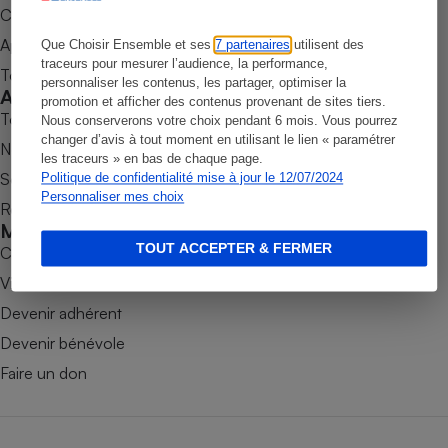
Commander une parution
Petit électroménager - U
Appli Quel Produit
Complément
Que Choisir Ensemble et ses
7 partenaires
utilisent des
alimentaire
traceurs pour mesurer l’audience, la performance,
Tous nos tests de produits
Mutuelle
personnaliser les contenus, les partager, optimiser la
Assurance emprunteur
Accompagner
promotion et afficher des contenus provenant de sites tiers.
Tous nos comparateurs
Nous conserverons votre choix pendant 6 mois. Vous pourrez
changer d’avis à tout moment en utilisant le lien « paramétrer
Nos services
les traceurs » en bas de chaque page.
Soumettre un litige
Politique de confidentialité mise à jour le 12/07/2024
Matelas
Personnaliser mes choix
Champagne
Rencontrer une association locale
bouteille
Mobiliser
Banque en 
TOUT ACCEPTER & FERMER
Combats
Téléviseur
Victoires
Antimoustique
Lave-linge
Devenir adhérent
Devenir bénévole
Faire un don
Radiateur électrique