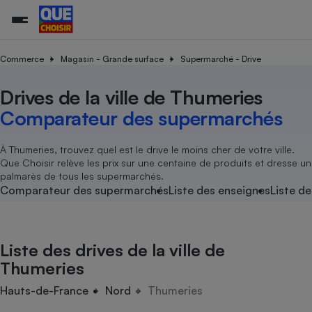
Commerce
Magasin - Grande surface
Supermarché - Drive
Drives de la ville de Thumeries
Additifs a
Comparate
Comparatif
Comparateu
Comparatif
Comparateu
Comparatif
Comparati
Substances
Toutes les actualités
Tous les services
Tous nos combats
L’association
Organismes de défense 
Train
supermarc
cosmétiqu
Comparateur des supermarchés
Comparateu
Achat - Vente - Travaux
Démarche administrative
Enquêtes
Nos actions
Nos missions
Système judiciaire
Transport aérien
gratuit
Copropriété
Famille
Guides d'achat
Nos grandes victoires
Notre méthodologie
À Thumeries, trouvez quel est le drive le moins cher de votre ville.
Location
Senior
Que Choisir relève les prix sur une centaine de produits et dresse un
Comparateu
Comparate
Comparati
Comparatif
Comparate
Comparatif
Comparatif
Conseils
Les billets de la présidente
Notre financement
palmarès de tous les supermarchés.
supermarc
électrique
Service marchand
Magasin - Grande surfac
Sport
Soumettre un litige
Comparateur des supermarchés
Liste des enseignes
Liste de
Brèves
Nos associations locales
Nos partenaires
Air
Marketing - Fidélisation
Vacances - Tourisme
Lettres types
Nous rejoindre
Nous rejoindre
Déchet
Méthode de vente - Abu
Rencontrer une association locale
Comparate
Comparatif
Comparatif
Comparatif
Comparatif
En savoir plus sur Que Choisir Ensemble
Liste des drives de la ville de
Eau
s
Agriculture
Achat - Vente - Location
Thumeries
Energie
Nutrition
Assurance auto
Hauts-de-France
Nord
Thumeries
-nous ?
Produit alimentaire
Carburant
Comparati
Comparati
Comparati
Comparate