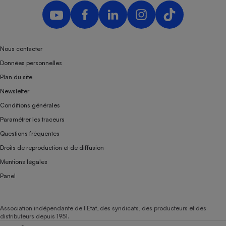
Téléphone mobile -
Smartphone
Plaque de cuisson à
induction
Nous contacter
Données personnelles
Climatiseur -
Plan du site
Ventilateur
Newsletter
Conditions générales
Antivirus
Paramétrer les traceurs
Climatiseur -
Questions fréquentes
Ventilateur
Droits de reproduction et de diffusion
Mentions légales
Panel
Association indépendante de l’État, des syndicats, des producteurs et des
distributeurs depuis 1951.