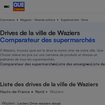
Commerce
Magasin - Grande surface
Supermarché - Drive
Drives de la ville de Waziers
Additifs a
Comparate
Comparatif
Comparateu
Comparatif
Comparateu
Comparatif
Comparati
Substances
Toutes les actualités
Tous les services
Tous nos combats
L’association
Organismes de défense 
Train
supermarc
cosmétiqu
Comparateur des supermarchés
Comparateu
Achat - Vente - Travaux
Démarche administrative
Enquêtes
Nos actions
Nos missions
Système judiciaire
Transport aérien
gratuit
Copropriété
Famille
Guides d'achat
Nos grandes victoires
Notre méthodologie
À Waziers, trouvez quel est le drive le moins cher de votre ville. Que
Location
Senior
Choisir relève les prix sur une centaine de produits et dresse un
Comparateu
Comparate
Comparati
Comparatif
Comparate
Comparatif
Comparatif
Conseils
Les billets de la présidente
Notre financement
palmarès de tous les supermarchés.
supermarc
électrique
Service marchand
Magasin - Grande surfac
Sport
Soumettre un litige
Comparateur des supermarchés
Liste des enseignes
Liste de
Brèves
Nos associations locales
Nos partenaires
Air
Marketing - Fidélisation
Vacances - Tourisme
Lettres types
Nous rejoindre
Nous rejoindre
Déchet
Méthode de vente - Abu
Rencontrer une association locale
Comparate
Comparatif
Comparatif
Comparatif
Comparatif
En savoir plus sur Que Choisir Ensemble
Liste des drives de la ville de Waziers
Eau
s
Agriculture
Achat - Vente - Location
Energie
Hauts-de-France
Nord
Waziers
Nutrition
Assurance auto
-nous ?
Produit alimentaire
Carburant
Comparati
Comparati
Comparati
Comparate
Waziers
:
Leclerc Drive-waziers-douai