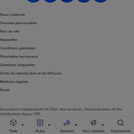
Téléphone mobile -
Smartphone
Plaque de cuisson à
Nous contacter
induction
Données personnelles
Plan du site
Newsletter
Climatiseur -
Conditions générales
Ventilateur
Paramétrer les traceurs
Questions fréquentes
Antivirus
Droits de reproduction et de diffusion
Climatiseur -
Mentions légales
Ventilateur
Panel
Association indépendante de l’État, des syndicats, des producteurs et des
distributeurs depuis 1951.
Tests
Actus
Services
Nos combats
Rechercher