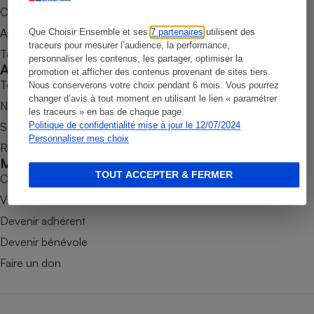
Commander une parution
Petit électroménager - U
Complément
Appli Quel Produit
Que Choisir Ensemble et ses
7 partenaires
utilisent des
alimentaire
traceurs pour mesurer l’audience, la performance,
Tous nos tests de produits
Mutuelle
personnaliser les contenus, les partager, optimiser la
Assurance emprunteur
Accompagner
promotion et afficher des contenus provenant de sites tiers.
Tous nos comparateurs
Nous conserverons votre choix pendant 6 mois. Vous pourrez
changer d’avis à tout moment en utilisant le lien « paramétrer
Nos services
les traceurs » en bas de chaque page.
Soumettre un litige
Politique de confidentialité mise à jour le 12/07/2024
Matelas
Champagne
Personnaliser mes choix
Rencontrer une association locale
bouteille
Banque en 
Mobiliser
TOUT ACCEPTER & FERMER
Combats
Téléviseur
Antimoustique
Victoires
Lave-linge
Devenir adhérent
Devenir bénévole
Faire un don
Radiateur électrique