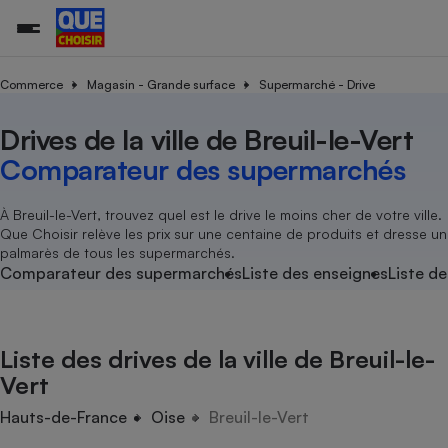
Commerce
Magasin - Grande surface
Supermarché - Drive
Drives de la ville de Breuil-le-Vert
Additifs a
Comparate
Comparatif
Comparateu
Comparatif
Comparateu
Comparatif
Comparati
Substances
Toutes les actualités
Tous les services
Tous nos combats
L’association
Organismes de défense 
Train
supermarc
cosmétiqu
Comparateur des supermarchés
Comparateu
Achat - Vente - Travaux
Démarche administrative
Enquêtes
Nos actions
Nos missions
Système judiciaire
Transport aérien
gratuit
Copropriété
Famille
Guides d'achat
Nos grandes victoires
Notre méthodologie
À Breuil-le-Vert, trouvez quel est le drive le moins cher de votre ville.
Location
Senior
Que Choisir relève les prix sur une centaine de produits et dresse un
Comparateu
Comparate
Comparati
Comparatif
Comparate
Comparatif
Comparatif
Conseils
Les billets de la présidente
Notre financement
palmarès de tous les supermarchés.
supermarc
électrique
Service marchand
Magasin - Grande surfac
Sport
Soumettre un litige
Comparateur des supermarchés
Liste des enseignes
Liste de
Brèves
Nos associations locales
Nos partenaires
Air
Marketing - Fidélisation
Vacances - Tourisme
Lettres types
Nous rejoindre
Nous rejoindre
Déchet
Méthode de vente - Abu
Rencontrer une association locale
Comparate
Comparatif
Comparatif
Comparatif
Comparatif
En savoir plus sur Que Choisir Ensemble
Liste des drives de la ville de Breuil-le-
Eau
s
Agriculture
Achat - Vente - Location
Vert
Energie
Nutrition
Assurance auto
Hauts-de-France
Oise
Breuil-le-Vert
-nous ?
Produit alimentaire
Carburant
Comparati
Comparati
Comparati
Comparate