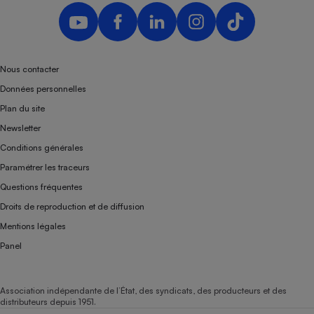
Téléphone mobile -
Smartphone
Plaque de cuisson à
induction
Nous contacter
Données personnelles
Climatiseur -
Plan du site
Ventilateur
Newsletter
Conditions générales
Antivirus
Paramétrer les traceurs
Climatiseur -
Questions fréquentes
Ventilateur
Droits de reproduction et de diffusion
Mentions légales
Panel
Association indépendante de l’État, des syndicats, des producteurs et des
distributeurs depuis 1951.