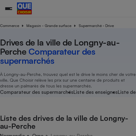
Commerce
Magasin - Grande surface
Supermarché - Drive
Drives de la ville de Longny-au-
Additifs a
Comparate
Comparatif
Comparateu
Comparatif
Comparateu
Comparatif
Comparati
Substances
Toutes les actualités
Tous les services
Tous nos combats
L’association
Organismes de défense 
Train
supermarc
cosmétiqu
Perche
Comparateur des
Comparateu
Achat - Vente - Travaux
Démarche administrative
Enquêtes
Nos actions
Nos missions
Système judiciaire
Transport aérien
gratuit
supermarchés
Copropriété
Famille
Guides d'achat
Nos grandes victoires
Notre méthodologie
Location
Senior
Comparateu
Comparate
Comparati
Comparatif
Comparate
Comparatif
Comparatif
À Longny-au-Perche, trouvez quel est le drive le moins cher de votre
Conseils
Les billets de la présidente
Notre financement
supermarc
électrique
ville. Que Choisir relève les prix sur une centaine de produits et
Service marchand
Magasin - Grande surfac
Sport
Soumettre un litige
Brèves
Nos associations locales
Nos partenaires
dresse un palmarès de tous les supermarchés.
Air
Marketing - Fidélisation
Vacances - Tourisme
Lettres types
Comparateur des supermarchés
Liste des enseignes
Liste de
Nous rejoindre
Nous rejoindre
Déchet
Méthode de vente - Abu
Rencontrer une association locale
Comparate
Comparatif
Comparatif
Comparatif
Comparatif
En savoir plus sur Que Choisir Ensemble
Eau
s
Agriculture
Achat - Vente - Location
Liste des drives de la ville de Longny-
Energie
Nutrition
Assurance auto
au-Perche
-nous ?
Produit alimentaire
Carburant
Comparati
Comparati
Comparati
Comparate
Normandie
Orne
Longny-au-Perche