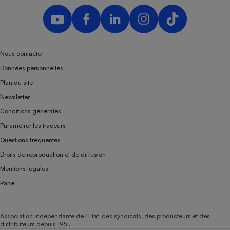
Téléphone mobile -
Smartphone
Plaque de cuisson à
induction
Nous contacter
Données personnelles
Climatiseur -
Plan du site
Ventilateur
Newsletter
Conditions générales
Antivirus
Paramétrer les traceurs
Climatiseur -
Questions fréquentes
Ventilateur
Droits de reproduction et de diffusion
Mentions légales
Panel
Association indépendante de l’État, des syndicats, des producteurs et des
distributeurs depuis 1951.