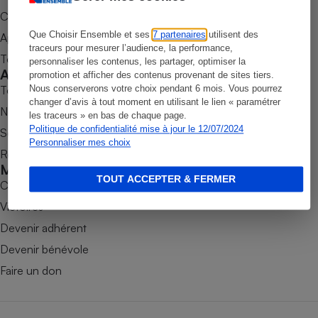
Commander une parution
Petit électroménager - U
Complément
Que Choisir Ensemble et ses
7 partenaires
utilisent des
Appli Quel Produit
alimentaire
traceurs pour mesurer l’audience, la performance,
Mutuelle
Tous nos tests de produits
personnaliser les contenus, les partager, optimiser la
Assurance emprunteur
Accompagner
promotion et afficher des contenus provenant de sites tiers.
Tous nos comparateurs
Nous conserverons votre choix pendant 6 mois. Vous pourrez
changer d’avis à tout moment en utilisant le lien « paramétrer
Nos services
les traceurs » en bas de chaque page.
Politique de confidentialité mise à jour le 12/07/2024
Soumettre un litige
Matelas
Champagne
Personnaliser mes choix
Rencontrer une association locale
bouteille
Banque en 
Mobiliser
TOUT ACCEPTER & FERMER
Téléviseur
Combats
Antimoustique
Victoires
Lave-linge
Devenir adhérent
Devenir bénévole
Faire un don
Radiateur électrique