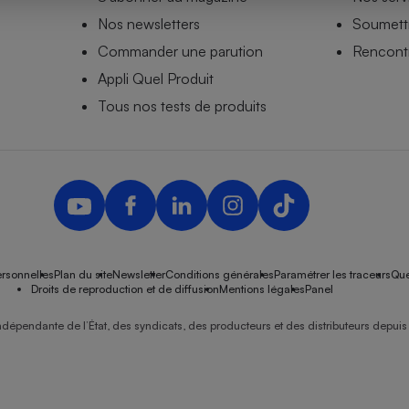
Nos newsletters
Soumettr
Commander une parution
Rencontr
Appli Quel Produit
- Ustensile
Foie gras
Tous nos tests de produits
Aide auditive
r
Assurance vie
Poêle à granulés
gne - Comment choisir une
lle de champagne
en ligne
rsonnelles
Plan du site
Newsletter
Conditions générales
Paramétrer les traceurs
Que
Ordinateur portable
Droits de reproduction et de diffusion
Mentions légales
Panel
Crème solaire
Lave-vaisselle
ndépendante de l’État, des syndicats, des producteurs et des distributeurs depuis 