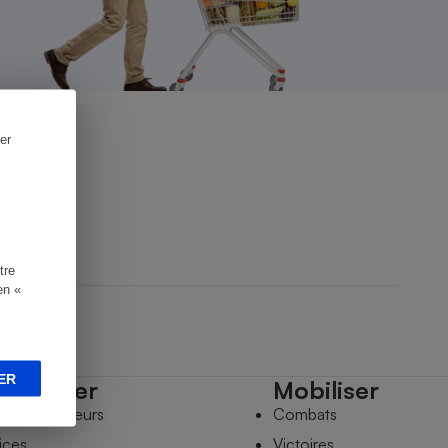
er
tre
en «
ER
mpagner
Mobiliser
s comparateurs
Combats
ices
Victoires