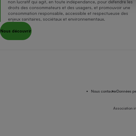
non lucratif qui agit, en toute indépendance, pour défendre les
Internet
droits des consommateurs et des usagers, et promouvoir une
consommation responsable, accessible et respectueuse des
Gros électroménager
Téléphonie
enjeux sanitaires, sociétaux et environnementaux.
Petit électroménager 
Nous découvrir
Complément
alimentaire
Mutuelle
Assurance emprunteu
Matelas
Champa
boutei
Banque 
Nous contacter
Données pe
Téléviseur
Antimoustique
Lave-linge
Association i