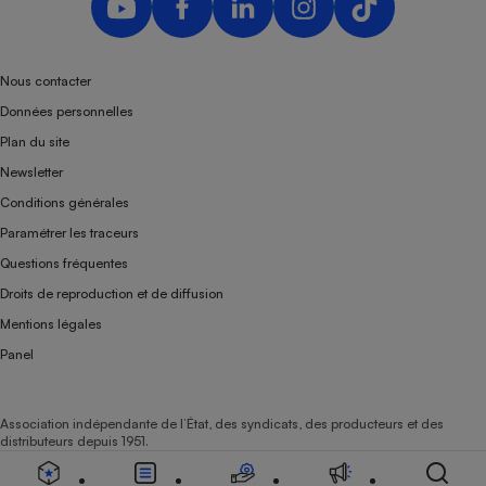
Téléphone mobile -
Smartphone
Plaque de cuisson à
induction
Nous contacter
Données personnelles
Plan du site
Climatiseur -
Newsletter
Ventilateur
Conditions générales
Paramétrer les traceurs
Antivirus
Questions fréquentes
Climatiseur -
Droits de reproduction et de diffusion
Ventilateur
Mentions légales
Panel
Association indépendante de l’État, des syndicats, des producteurs et des
distributeurs depuis 1951.