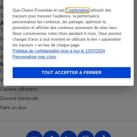
Appli Quel Produit
Petit électroménager - U
Que Choisir Ensemble et ses
7 partenaires
utilisent des
Complément
Tous nos tests de produits
traceurs pour mesurer l’audience, la performance,
alimentaire
Accompagner
personnaliser les contenus, les partager, optimiser la
Mutuelle
Assurance emprunteur
promotion et afficher des contenus provenant de sites tiers.
Tous nos comparateurs
Nous conserverons votre choix pendant 6 mois. Vous pourrez
Nos services
changer d’avis à tout moment en utilisant le lien « paramétrer
les traceurs » en bas de chaque page.
Soumettre un litige
Politique de confidentialité mise à jour le 12/07/2024
Rencontrer une association locale
Personnaliser mes choix
Matelas
Champagne
Mobiliser
bouteille
Banque en 
Combats
TOUT ACCEPTER & FERMER
Téléviseur
Victoires
Antimoustique
Devenir adhérent
Lave-linge
Devenir bénévole
Faire un don
Radiateur électrique