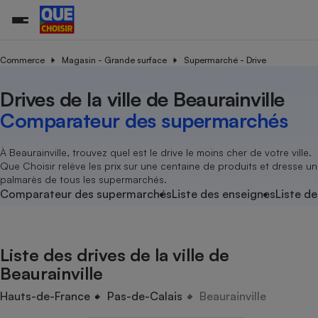
Commerce
Magasin - Grande surface
Supermarché - Drive
Drives de la ville de Beaurainville
Additifs a
Comparate
Comparatif
Comparateu
Comparatif
Comparateu
Comparatif
Comparati
Substances
Toutes les actualités
Tous les services
Tous nos combats
L’association
Organismes de défense 
Train
supermarc
cosmétiqu
Comparateur des supermarchés
Comparateu
Achat - Vente - Travaux
Démarche administrative
Enquêtes
Nos actions
Nos missions
Système judiciaire
Transport aérien
gratuit
Copropriété
Famille
Guides d'achat
Nos grandes victoires
Notre méthodologie
À Beaurainville, trouvez quel est le drive le moins cher de votre ville.
Location
Senior
Que Choisir relève les prix sur une centaine de produits et dresse un
Comparateu
Comparate
Comparati
Comparatif
Comparate
Comparatif
Comparatif
Conseils
Les billets de la présidente
Notre financement
palmarès de tous les supermarchés.
supermarc
électrique
Service marchand
Magasin - Grande surfac
Sport
Soumettre un litige
Comparateur des supermarchés
Liste des enseignes
Liste de
Brèves
Nos associations locales
Nos partenaires
Air
Marketing - Fidélisation
Vacances - Tourisme
Lettres types
Nous rejoindre
Nous rejoindre
Déchet
Méthode de vente - Abu
Rencontrer une association locale
Comparate
Comparatif
Comparatif
Comparatif
Comparatif
En savoir plus sur Que Choisir Ensemble
Liste des drives de la ville de
Eau
s
Agriculture
Achat - Vente - Location
Beaurainville
Energie
Nutrition
Assurance auto
Hauts-de-France
Pas-de-Calais
Beaurainville
-nous ?
Produit alimentaire
Carburant
Comparati
Comparati
Comparati
Comparate