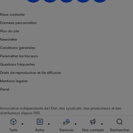
Téléphone mobile -
Smartphone
Plaque de cuisson à
Nous contacter
induction
Données personnelles
Plan du site
Newsletter
Climatiseur -
Conditions générales
Ventilateur
Paramétrer les traceurs
Questions fréquentes
Antivirus
Droits de reproduction et de diffusion
Climatiseur -
Mentions légales
Ventilateur
Panel
Association indépendante de l’État, des syndicats, des producteurs et des
distributeurs depuis 1951.
Tests
Actus
Services
Nos combats
Rechercher