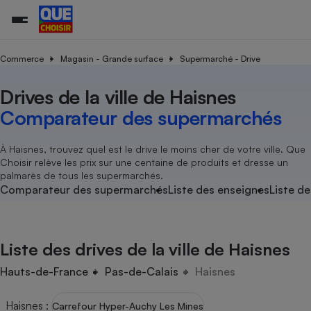
Commerce
Magasin - Grande surface
Supermarché - Drive
Drives de la ville de Haisnes
Additifs a
Comparate
Comparatif
Comparateu
Comparatif
Comparateu
Comparatif
Comparati
Substances
Toutes les actualités
Tous les services
Tous nos combats
L’association
Organismes de défense 
Train
supermarc
cosmétiqu
Comparateur des supermarchés
Comparateu
Achat - Vente - Travaux
Démarche administrative
Enquêtes
Nos actions
Nos missions
Système judiciaire
Transport aérien
gratuit
Copropriété
Famille
Guides d'achat
Nos grandes victoires
Notre méthodologie
À Haisnes, trouvez quel est le drive le moins cher de votre ville. Que
Location
Senior
Choisir relève les prix sur une centaine de produits et dresse un
Comparateu
Comparate
Comparati
Comparatif
Comparate
Comparatif
Comparatif
Conseils
Les billets de la présidente
Notre financement
palmarès de tous les supermarchés.
supermarc
électrique
Service marchand
Magasin - Grande surfac
Sport
Soumettre un litige
Comparateur des supermarchés
Liste des enseignes
Liste de
Brèves
Nos associations locales
Nos partenaires
Air
Marketing - Fidélisation
Vacances - Tourisme
Lettres types
Nous rejoindre
Nous rejoindre
Déchet
Méthode de vente - Abu
Rencontrer une association locale
Comparate
Comparatif
Comparatif
Comparatif
Comparatif
En savoir plus sur Que Choisir Ensemble
Liste des drives de la ville de Haisnes
Eau
s
Agriculture
Achat - Vente - Location
Energie
Hauts-de-France
Pas-de-Calais
Haisnes
Nutrition
Assurance auto
-nous ?
Produit alimentaire
Carburant
Comparati
Comparati
Comparati
Comparate
Haisnes
:
Carrefour Hyper-Auchy Les Mines