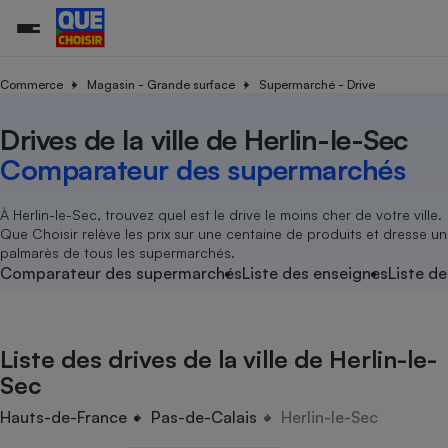
Commerce
Magasin - Grande surface
Supermarché - Drive
Drives de la ville de Herlin-le-Sec
Additifs a
Comparate
Comparatif
Comparateu
Comparatif
Comparateu
Comparatif
Comparati
Substances
Toutes les actualités
Tous les services
Tous nos combats
L’association
Organismes de défense 
Train
supermarc
cosmétiqu
Comparateur des supermarchés
Comparateu
Achat - Vente - Travaux
Démarche administrative
Enquêtes
Nos actions
Nos missions
Système judiciaire
Transport aérien
gratuit
Copropriété
Famille
Guides d'achat
Nos grandes victoires
Notre méthodologie
À Herlin-le-Sec, trouvez quel est le drive le moins cher de votre ville.
Location
Senior
Que Choisir relève les prix sur une centaine de produits et dresse un
Comparateu
Comparate
Comparati
Comparatif
Comparate
Comparatif
Comparatif
Conseils
Les billets de la présidente
Notre financement
palmarès de tous les supermarchés.
supermarc
électrique
Service marchand
Magasin - Grande surfac
Sport
Soumettre un litige
Comparateur des supermarchés
Liste des enseignes
Liste de
Brèves
Nos associations locales
Nos partenaires
Air
Marketing - Fidélisation
Vacances - Tourisme
Lettres types
Nous rejoindre
Nous rejoindre
Déchet
Méthode de vente - Abu
Rencontrer une association locale
Comparate
Comparatif
Comparatif
Comparatif
Comparatif
En savoir plus sur Que Choisir Ensemble
Liste des drives de la ville de Herlin-le-
Eau
s
Agriculture
Achat - Vente - Location
Sec
Energie
Nutrition
Assurance auto
Hauts-de-France
Pas-de-Calais
Herlin-le-Sec
-nous ?
Produit alimentaire
Carburant
Comparati
Comparati
Comparati
Comparate