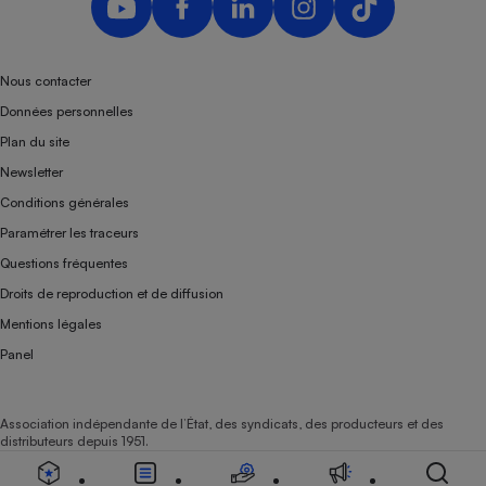
Téléphone mobile -
Smartphone
Plaque de cuisson à
induction
Nous contacter
Données personnelles
Plan du site
Climatiseur -
Newsletter
Ventilateur
Conditions générales
Paramétrer les traceurs
Antivirus
Questions fréquentes
Climatiseur -
Droits de reproduction et de diffusion
Ventilateur
Mentions légales
Panel
Association indépendante de l’État, des syndicats, des producteurs et des
distributeurs depuis 1951.