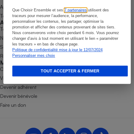
Appli Quel Produit
Petit électroménager - U
Que Choisir Ensemble et ses
7 partenaires
utilisent des
Complément
Tous nos tests de produits
traceurs pour mesurer l’audience, la performance,
alimentaire
Accompagner
personnaliser les contenus, les partager, optimiser la
Mutuelle
Assurance emprunteur
promotion et afficher des contenus provenant de sites tiers.
Tous nos comparateurs
Nous conserverons votre choix pendant 6 mois. Vous pourrez
Nos services
changer d’avis à tout moment en utilisant le lien « paramétrer
les traceurs » en bas de chaque page.
Soumettre un litige
Politique de confidentialité mise à jour le 12/07/2024
Rencontrer une association locale
Personnaliser mes choix
Matelas
Champagne
Mobiliser
bouteille
Banque en 
Combats
TOUT ACCEPTER & FERMER
Téléviseur
Victoires
Antimoustique
Devenir adhérent
Lave-linge
Devenir bénévole
Faire un don
Radiateur électrique