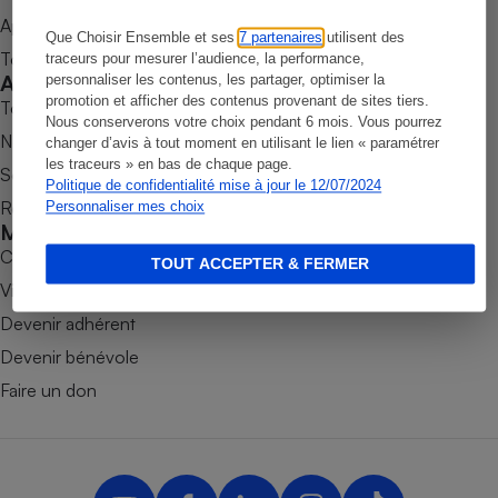
Appli Quel Produit
Petit électroménager - U
Que Choisir Ensemble et ses
7 partenaires
utilisent des
Complément
Tous nos tests de produits
traceurs pour mesurer l’audience, la performance,
alimentaire
Accompagner
personnaliser les contenus, les partager, optimiser la
Mutuelle
Assurance emprunteur
promotion et afficher des contenus provenant de sites tiers.
Tous nos comparateurs
Nous conserverons votre choix pendant 6 mois. Vous pourrez
Nos services
changer d’avis à tout moment en utilisant le lien « paramétrer
les traceurs » en bas de chaque page.
Soumettre un litige
Politique de confidentialité mise à jour le 12/07/2024
Rencontrer une association locale
Personnaliser mes choix
Matelas
Champagne
Mobiliser
bouteille
Banque en 
Combats
TOUT ACCEPTER & FERMER
Téléviseur
Victoires
Antimoustique
Devenir adhérent
Lave-linge
Devenir bénévole
Faire un don
Radiateur électrique