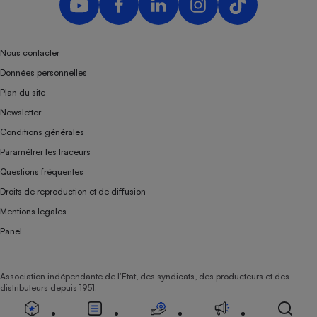
Téléphone mobile -
Smartphone
Plaque de cuisson à
induction
Nous contacter
Données personnelles
Plan du site
Climatiseur -
Newsletter
Ventilateur
Conditions générales
Paramétrer les traceurs
Antivirus
Questions fréquentes
Climatiseur -
Droits de reproduction et de diffusion
Ventilateur
Mentions légales
Panel
Association indépendante de l’État, des syndicats, des producteurs et des
distributeurs depuis 1951.