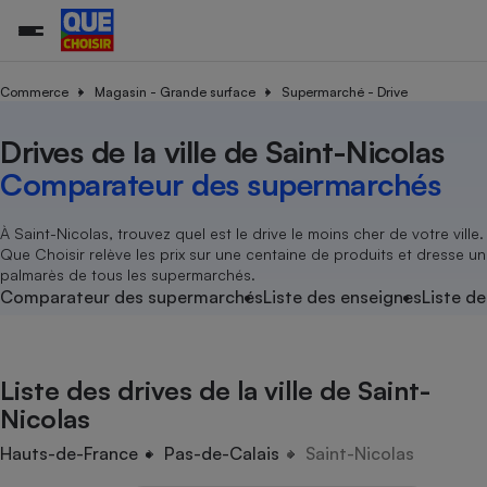
Commerce
Magasin - Grande surface
Supermarché - Drive
Drives de la ville de Saint-Nicolas
Additifs a
Comparate
Comparatif
Comparateu
Comparatif
Comparateu
Comparatif
Comparati
Substances
Toutes les actualités
Tous les services
Tous nos combats
L’association
Organismes de défense 
Train
supermarc
cosmétiqu
Comparateur des supermarchés
Comparateu
Achat - Vente - Travaux
Démarche administrative
Enquêtes
Nos actions
Nos missions
Système judiciaire
Transport aérien
gratuit
Copropriété
Famille
Guides d'achat
Nos grandes victoires
Notre méthodologie
À Saint-Nicolas, trouvez quel est le drive le moins cher de votre ville.
Location
Senior
Que Choisir relève les prix sur une centaine de produits et dresse un
Comparateu
Comparate
Comparati
Comparatif
Comparate
Comparatif
Comparatif
Conseils
Les billets de la présidente
Notre financement
palmarès de tous les supermarchés.
supermarc
électrique
Service marchand
Magasin - Grande surfac
Sport
Soumettre un litige
Comparateur des supermarchés
Liste des enseignes
Liste de
Brèves
Nos associations locales
Nos partenaires
Air
Marketing - Fidélisation
Vacances - Tourisme
Lettres types
Nous rejoindre
Nous rejoindre
Déchet
Méthode de vente - Abu
Rencontrer une association locale
Comparate
Comparatif
Comparatif
Comparatif
Comparatif
En savoir plus sur Que Choisir Ensemble
Liste des drives de la ville de Saint-
Eau
s
Agriculture
Achat - Vente - Location
Nicolas
Energie
Nutrition
Assurance auto
Hauts-de-France
Pas-de-Calais
Saint-Nicolas
-nous ?
Produit alimentaire
Carburant
Comparati
Comparati
Comparati
Comparate