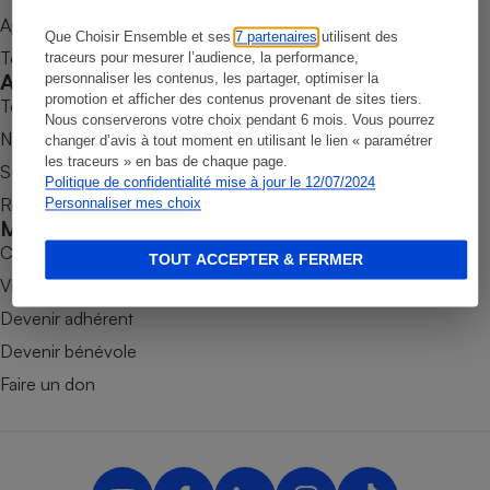
Appli Quel Produit
Petit électroménager - U
Que Choisir Ensemble et ses
7 partenaires
utilisent des
Complément
Tous nos tests de produits
traceurs pour mesurer l’audience, la performance,
alimentaire
Accompagner
personnaliser les contenus, les partager, optimiser la
Mutuelle
Assurance emprunteur
promotion et afficher des contenus provenant de sites tiers.
Tous nos comparateurs
Nous conserverons votre choix pendant 6 mois. Vous pourrez
Nos services
changer d’avis à tout moment en utilisant le lien « paramétrer
les traceurs » en bas de chaque page.
Soumettre un litige
Politique de confidentialité mise à jour le 12/07/2024
Rencontrer une association locale
Personnaliser mes choix
Matelas
Champagne
Mobiliser
bouteille
Banque en 
Combats
TOUT ACCEPTER & FERMER
Téléviseur
Victoires
Antimoustique
Devenir adhérent
Lave-linge
Devenir bénévole
Faire un don
Radiateur électrique