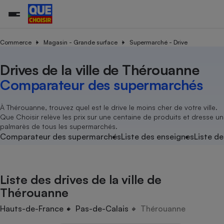
Commerce
Magasin - Grande surface
Supermarché - Drive
Drives de la ville de Thérouanne
Additifs a
Comparate
Comparatif
Comparateu
Comparatif
Comparateu
Comparatif
Comparati
Substances
Toutes les actualités
Tous les services
Tous nos combats
L’association
Organismes de défense 
Train
supermarc
cosmétiqu
Comparateur des supermarchés
Comparateu
Achat - Vente - Travaux
Démarche administrative
Enquêtes
Nos actions
Nos missions
Système judiciaire
Transport aérien
gratuit
Copropriété
Famille
Guides d'achat
Nos grandes victoires
Notre méthodologie
À Thérouanne, trouvez quel est le drive le moins cher de votre ville.
Location
Senior
Que Choisir relève les prix sur une centaine de produits et dresse un
Comparateu
Comparate
Comparati
Comparatif
Comparate
Comparatif
Comparatif
Conseils
Les billets de la présidente
Notre financement
palmarès de tous les supermarchés.
supermarc
électrique
Service marchand
Magasin - Grande surfac
Sport
Soumettre un litige
Comparateur des supermarchés
Liste des enseignes
Liste de
Brèves
Nos associations locales
Nos partenaires
Air
Marketing - Fidélisation
Vacances - Tourisme
Lettres types
Nous rejoindre
Nous rejoindre
Déchet
Méthode de vente - Abu
Rencontrer une association locale
Comparate
Comparatif
Comparatif
Comparatif
Comparatif
En savoir plus sur Que Choisir Ensemble
Liste des drives de la ville de
Eau
s
Agriculture
Achat - Vente - Location
Thérouanne
Energie
Nutrition
Assurance auto
Hauts-de-France
Pas-de-Calais
Thérouanne
-nous ?
Produit alimentaire
Carburant
Comparati
Comparati
Comparati
Comparate