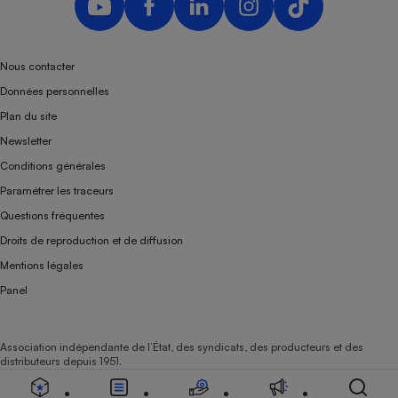
Téléphone mobile -
Smartphone
Plaque de cuisson à
induction
Nous contacter
Données personnelles
Plan du site
Climatiseur -
Newsletter
Ventilateur
Conditions générales
Paramétrer les traceurs
Antivirus
Questions fréquentes
Climatiseur -
Droits de reproduction et de diffusion
Ventilateur
Mentions légales
Panel
Association indépendante de l’État, des syndicats, des producteurs et des
distributeurs depuis 1951.