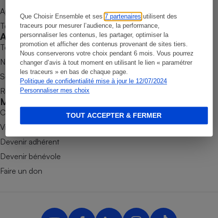
Appli Quel Produit
Petit électroménager - U
Que Choisir Ensemble et ses
7 partenaires
utilisent des
Complément
Tous nos tests de produits
traceurs pour mesurer l’audience, la performance,
alimentaire
Accompagner
personnaliser les contenus, les partager, optimiser la
Mutuelle
Assurance emprunteur
promotion et afficher des contenus provenant de sites tiers.
Tous nos comparateurs
Nous conserverons votre choix pendant 6 mois. Vous pourrez
Nos services
changer d’avis à tout moment en utilisant le lien « paramétrer
les traceurs » en bas de chaque page.
Soumettre un litige
Politique de confidentialité mise à jour le 12/07/2024
Rencontrer une association locale
Personnaliser mes choix
Matelas
Champagne
Mobiliser
bouteille
Banque en 
Combats
TOUT ACCEPTER & FERMER
Téléviseur
Victoires
Antimoustique
Devenir adhérent
Lave-linge
Devenir bénévole
Faire un don
Radiateur électrique