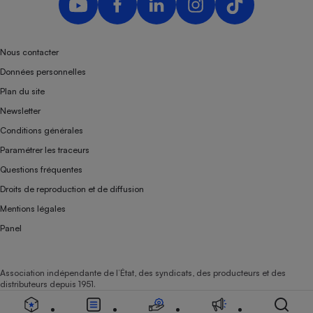
Téléphone mobile -
Smartphone
Plaque de cuisson à
induction
Nous contacter
Données personnelles
Plan du site
Climatiseur -
Newsletter
Ventilateur
Conditions générales
Paramétrer les traceurs
Antivirus
Questions fréquentes
Climatiseur -
Droits de reproduction et de diffusion
Ventilateur
Mentions légales
Panel
Association indépendante de l’État, des syndicats, des producteurs et des
distributeurs depuis 1951.