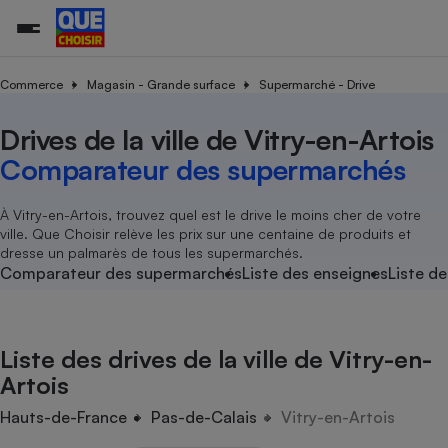
Commerce
Magasin - Grande surface
Supermarché - Drive
Drives de la ville de Vitry-en-Artois
Additifs a
Comparate
Comparatif
Comparateu
Comparatif
Comparateu
Comparatif
Comparati
Substances
Toutes les actualités
Tous les services
Tous nos combats
L’association
Organismes de défense 
Train
supermarc
cosmétiqu
Comparateur des supermarchés
Comparateu
Achat - Vente - Travaux
Démarche administrative
Enquêtes
Nos actions
Nos missions
Système judiciaire
Transport aérien
gratuit
Copropriété
Famille
Guides d'achat
Nos grandes victoires
Notre méthodologie
À Vitry-en-Artois, trouvez quel est le drive le moins cher de votre
Location
Senior
ville. Que Choisir relève les prix sur une centaine de produits et
Comparateu
Comparate
Comparati
Comparatif
Comparate
Comparatif
Comparatif
Conseils
Les billets de la présidente
Notre financement
dresse un palmarès de tous les supermarchés.
supermarc
électrique
Service marchand
Magasin - Grande surfac
Sport
Soumettre un litige
Comparateur des supermarchés
Liste des enseignes
Liste de
Brèves
Nos associations locales
Nos partenaires
Air
Marketing - Fidélisation
Vacances - Tourisme
Lettres types
Nous rejoindre
Nous rejoindre
Déchet
Méthode de vente - Abu
Rencontrer une association locale
Comparate
Comparatif
Comparatif
Comparatif
Comparatif
En savoir plus sur Que Choisir Ensemble
Liste des drives de la ville de Vitry-en-
Eau
s
Agriculture
Achat - Vente - Location
Artois
Energie
Nutrition
Assurance auto
Hauts-de-France
Pas-de-Calais
Vitry-en-Artois
-nous ?
Produit alimentaire
Carburant
Comparati
Comparati
Comparati
Comparate