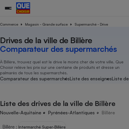
Commerce
Magasin - Grande surface
Supermarché - Drive
Drives de la ville de Billère
Additifs a
Comparate
Comparatif
Comparateu
Comparatif
Comparateu
Comparatif
Comparati
Substances
Toutes les actualités
Tous les services
Tous nos combats
L’association
Organismes de défense 
Train
supermarc
cosmétiqu
Comparateur des supermarchés
Comparateu
Achat - Vente - Travaux
Démarche administrative
Enquêtes
Nos actions
Nos missions
Système judiciaire
Transport aérien
gratuit
Copropriété
Famille
Guides d'achat
Nos grandes victoires
Notre méthodologie
À Billère, trouvez quel est le drive le moins cher de votre ville. Que
Location
Senior
Choisir relève les prix sur une centaine de produits et dresse un
Comparateu
Comparate
Comparati
Comparatif
Comparate
Comparatif
Comparatif
Conseils
Les billets de la présidente
Notre financement
palmarès de tous les supermarchés.
supermarc
électrique
Service marchand
Magasin - Grande surfac
Sport
Soumettre un litige
Comparateur des supermarchés
Liste des enseignes
Liste de
Brèves
Nos associations locales
Nos partenaires
Air
Marketing - Fidélisation
Vacances - Tourisme
Lettres types
Nous rejoindre
Nous rejoindre
Déchet
Méthode de vente - Abu
Rencontrer une association locale
Comparate
Comparatif
Comparatif
Comparatif
Comparatif
En savoir plus sur Que Choisir Ensemble
Liste des drives de la ville de Billère
Eau
s
Agriculture
Achat - Vente - Location
Energie
Nouvelle-Aquitaine
Pyrénées-Atlantiques
Billère
Nutrition
Assurance auto
-nous ?
Produit alimentaire
Carburant
Comparati
Comparati
Comparati
Comparate
Billère
:
Intermarché Super-Billère