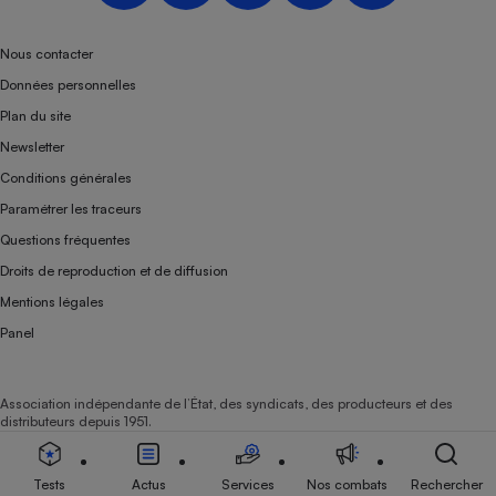
Téléphone mobile -
Smartphone
Plaque de cuisson à
Nous contacter
induction
Données personnelles
Plan du site
Newsletter
Climatiseur -
Conditions générales
Ventilateur
Paramétrer les traceurs
Questions fréquentes
Antivirus
Droits de reproduction et de diffusion
Climatiseur -
Mentions légales
Ventilateur
Panel
Association indépendante de l’État, des syndicats, des producteurs et des
distributeurs depuis 1951.
Tests
Actus
Services
Nos combats
Rechercher