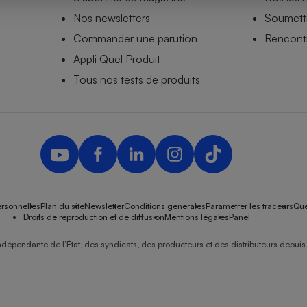
Nos newsletters
Soumettr
Commander une parution
Rencontr
Appli Quel Produit
- Ustensile
Foie gras
Tous nos tests de produits
Aide auditive
r
Assurance vie
Poêle à granulés
gne - Comment choisir une
lle de champagne
en ligne
rsonnelles
Plan du site
Newsletter
Conditions générales
Paramétrer les traceurs
Que
Ordinateur portable
Droits de reproduction et de diffusion
Mentions légales
Panel
Crème solaire
Lave-vaisselle
ndépendante de l’État, des syndicats, des producteurs et des distributeurs depuis 