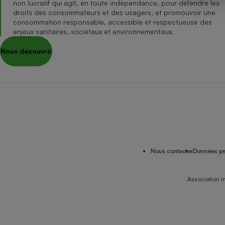
non lucratif qui agit, en toute indépendance, pour défendre les
Internet
droits des consommateurs et des usagers, et promouvoir une
consommation responsable, accessible et respectueuse des
Gros électroménager
Téléphonie
enjeux sanitaires, sociétaux et environnementaux.
Petit électroménager 
Nous découvrir
Complément
alimentaire
Mutuelle
Assurance emprunteu
Matelas
Champa
boutei
Banque 
Nous contacter
Données pe
Téléviseur
Antimoustique
Lave-linge
Association i