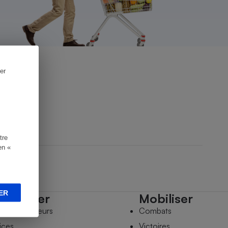
er
tre
en «
ER
mpagner
Mobiliser
s comparateurs
Combats
ices
Victoires