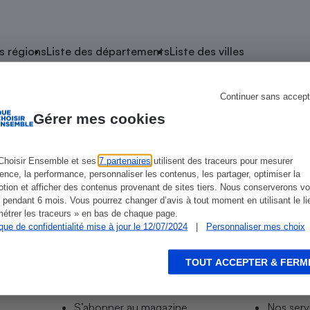
atif sèche-linge
atif smartphone
atif nettoyeur haute
ateur mutuelle
on
s régions
Liste des départements
Liste des villes
Réparation
Obsèques - Pompes
teur des devis d’opticiens
Continuer sans accept
 Orthez
funèbres
eur-congélateur
dio
 robot
Gérer mes cookies
nduction
son
ranulés
irante
e multifonction
électrique
Choisir Ensemble et ses
7 partenaires
utilisent des traceurs pour mesurer
ience, la performance, personnaliser les contenus, les partager, optimiser la
Panneaux
r mobile
r portable
tion et afficher des contenus provenant de sites tiers. Nous conserverons vo
photovoltaïques
 pendant 6 mois. Vous pourrez changer d’avis à tout moment en utilisant le li
 Médicament
 balai
étrer les traceurs » en bas de chaque page.
ique de confidentialité mise à jour le 12/07/2024
|
Personnaliser mes choix
omplémentaire santé
 traîneau
ctile
Circuits courts et
alimentation locale
Puériculture - Produit
 automatique
pour bébé
TOUT ACCEPTER & FERM
Informer
Acco
Banque en ligne
seur
S’abonner au site
Tous no
vapeur
S’abonner au magazine
Nos serv