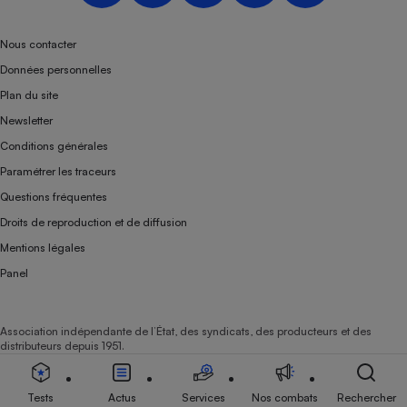
Téléphone mobile -
Smartphone
Plaque de cuisson à
Nous contacter
induction
Données personnelles
Plan du site
Newsletter
Climatiseur -
Conditions générales
Ventilateur
Paramétrer les traceurs
Questions fréquentes
Antivirus
Droits de reproduction et de diffusion
Climatiseur -
Mentions légales
Ventilateur
Panel
Association indépendante de l’État, des syndicats, des producteurs et des
distributeurs depuis 1951.
Tests
Actus
Services
Nos combats
Rechercher