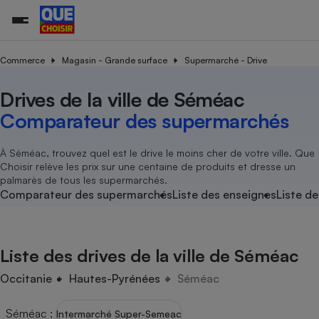
Commerce
Magasin - Grande surface
Supermarché - Drive
Drives de la ville de Séméac
Additifs a
Comparate
Comparatif
Comparateu
Comparatif
Comparateu
Comparatif
Comparati
Substances
Toutes les actualités
Tous les services
Tous nos combats
L’association
Organismes de défense 
Train
supermarc
cosmétiqu
Comparateur des supermarchés
Comparateu
Achat - Vente - Travaux
Démarche administrative
Enquêtes
Nos actions
Nos missions
Système judiciaire
Transport aérien
gratuit
Copropriété
Famille
Guides d'achat
Nos grandes victoires
Notre méthodologie
À Séméac, trouvez quel est le drive le moins cher de votre ville. Que
Location
Senior
Choisir relève les prix sur une centaine de produits et dresse un
Comparateu
Comparate
Comparati
Comparatif
Comparate
Comparatif
Comparatif
Conseils
Les billets de la présidente
Notre financement
palmarès de tous les supermarchés.
supermarc
électrique
Service marchand
Magasin - Grande surfac
Sport
Soumettre un litige
Comparateur des supermarchés
Liste des enseignes
Liste de
Brèves
Nos associations locales
Nos partenaires
Air
Marketing - Fidélisation
Vacances - Tourisme
Lettres types
Nous rejoindre
Nous rejoindre
Déchet
Méthode de vente - Abu
Rencontrer une association locale
Comparate
Comparatif
Comparatif
Comparatif
Comparatif
En savoir plus sur Que Choisir Ensemble
Liste des drives de la ville de Séméac
Eau
s
Agriculture
Achat - Vente - Location
Energie
Occitanie
Hautes-Pyrénées
Séméac
Nutrition
Assurance auto
-nous ?
Produit alimentaire
Carburant
Comparati
Comparati
Comparati
Comparate
Séméac
:
Intermarché Super-Semeac