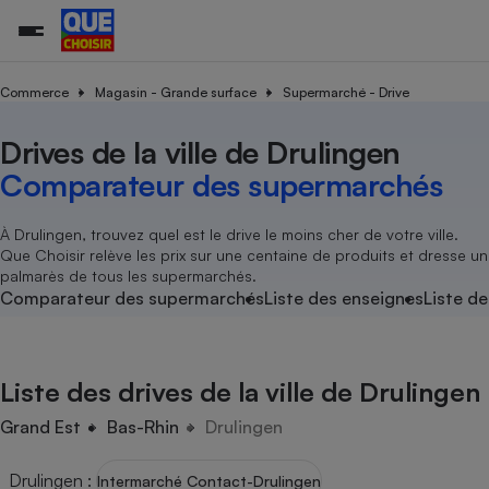
Commerce
Magasin - Grande surface
Supermarché - Drive
Drives de la ville de Drulingen
Additifs a
Comparate
Comparatif
Comparateu
Comparatif
Comparateu
Comparatif
Comparati
Substances
Toutes les actualités
Tous les services
Tous nos combats
L’association
Organismes de défense 
Train
supermarc
cosmétiqu
Comparateur des supermarchés
Comparateu
Achat - Vente - Travaux
Démarche administrative
Enquêtes
Nos actions
Nos missions
Système judiciaire
Transport aérien
gratuit
Copropriété
Famille
Guides d'achat
Nos grandes victoires
Notre méthodologie
À Drulingen, trouvez quel est le drive le moins cher de votre ville.
Location
Senior
Que Choisir relève les prix sur une centaine de produits et dresse un
Comparateu
Comparate
Comparati
Comparatif
Comparate
Comparatif
Comparatif
Conseils
Les billets de la présidente
Notre financement
palmarès de tous les supermarchés.
supermarc
électrique
Service marchand
Magasin - Grande surfac
Sport
Soumettre un litige
Comparateur des supermarchés
Liste des enseignes
Liste de
Brèves
Nos associations locales
Nos partenaires
Air
Marketing - Fidélisation
Vacances - Tourisme
Lettres types
Nous rejoindre
Nous rejoindre
Déchet
Méthode de vente - Abu
Rencontrer une association locale
Comparate
Comparatif
Comparatif
Comparatif
Comparatif
En savoir plus sur Que Choisir Ensemble
Liste des drives de la ville de Drulingen
Eau
s
Agriculture
Achat - Vente - Location
Energie
Grand Est
Bas-Rhin
Drulingen
Nutrition
Assurance auto
-nous ?
Produit alimentaire
Carburant
Comparati
Comparati
Comparati
Comparate
Drulingen
:
Intermarché Contact-Drulingen