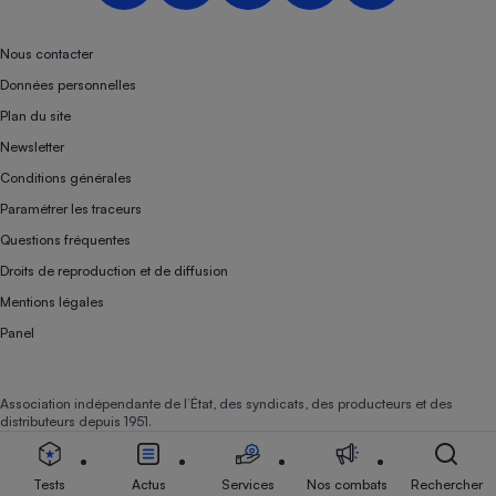
Téléphone mobile -
Smartphone
Plaque de cuisson à
Nous contacter
induction
Données personnelles
Plan du site
Newsletter
Climatiseur -
Conditions générales
Ventilateur
Paramétrer les traceurs
Questions fréquentes
Antivirus
Droits de reproduction et de diffusion
Climatiseur -
Mentions légales
Ventilateur
Panel
Association indépendante de l’État, des syndicats, des producteurs et des
distributeurs depuis 1951.
Tests
Actus
Services
Nos combats
Rechercher