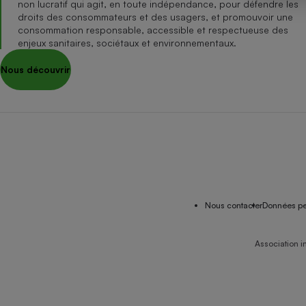
non lucratif qui agit, en toute indépendance, pour défendre les
Internet
droits des consommateurs et des usagers, et promouvoir une
consommation responsable, accessible et respectueuse des
Gros électroménager
Téléphonie
enjeux sanitaires, sociétaux et environnementaux.
Petit électroménager 
Nous découvrir
Complément
alimentaire
Mutuelle
Assurance emprunteu
Matelas
Champa
boutei
Banque 
Nous contacter
Données pe
Téléviseur
Antimoustique
Lave-linge
Association i