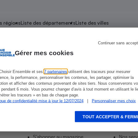
atif sèche-linge
atif smartphone
atif nettoyeur haute
ateur mutuelle
on
s régions
Liste des départements
Liste des villes
Réparation
Obsèques - Pompes
teur des devis d’opticiens
Continuer sans accept
e Entzheim
funèbres
eur-congélateur
dio
 robot
Gérer mes cookies
nduction
son
ranulés
irante
e multifonction
électrique
Choisir Ensemble et ses
7 partenaires
utilisent des traceurs pour mesurer
ience, la performance, personnaliser les contenus, les partager, optimiser la
Panneaux
r mobile
r portable
tion et afficher des contenus provenant de sites tiers. Nous conserverons vo
photovoltaïques
 pendant 6 mois. Vous pourrez changer d’avis à tout moment en utilisant le li
 Médicament
 balai
étrer les traceurs » en bas de chaque page.
ique de confidentialité mise à jour le 12/07/2024
|
Personnaliser mes choix
omplémentaire santé
 traîneau
ctile
Circuits courts et
alimentation locale
Puériculture - Produit
 automatique
pour bébé
TOUT ACCEPTER & FERM
Informer
Acco
Banque en ligne
seur
S’abonner au site
Tous no
vapeur
S’abonner au magazine
Nos serv