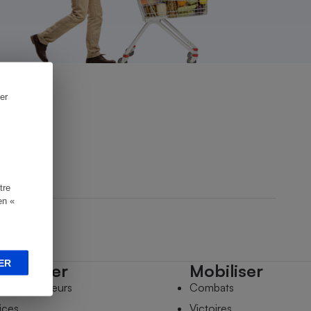
er
tre
en «
ER
mpagner
Mobiliser
s comparateurs
Combats
ices
Victoires