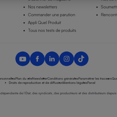
Nos newsletters
Soumettr
Commander une parution
Rencontr
Appli Quel Produit
- Ustensile
Foie gras
Tous nos tests de produits
Aide auditive
r
Assurance vie
Poêle à granulés
gne - Comment choisir une
lle de champagne
en ligne
rsonnelles
Plan du site
Newsletter
Conditions générales
Paramétrer les traceurs
Que
Ordinateur portable
Droits de reproduction et de diffusion
Mentions légales
Panel
Crème solaire
Lave-vaisselle
ndépendante de l’État, des syndicats, des producteurs et des distributeurs depuis 