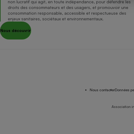
non lucratif qui agit, en toute indépendance, pour défendre les
Internet
droits des consommateurs et des usagers, et promouvoir une
consommation responsable, accessible et respectueuse des
Gros électroménager
Téléphonie
enjeux sanitaires, sociétaux et environnementaux.
Petit électroménager 
Nous découvrir
Complément
alimentaire
Mutuelle
Assurance emprunteu
Matelas
Champa
boutei
Banque 
Nous contacter
Données pe
Téléviseur
Antimoustique
Lave-linge
Association i