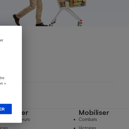
er
tre
en «
ER
mpagner
Mobiliser
s comparateurs
Combats
ices
Victoires