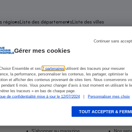
atif sèche-linge
atif smartphone
atif nettoyeur haute
ateur mutuelle
on
s régions
Liste des départements
Liste des villes
Réparation
Obsèques - Pompes
teur des devis d’opticiens
Continuer sans accept
e Sarre-Union
funèbres
eur-congélateur
dio
 robot
Gérer mes cookies
nduction
son
ranulés
irante
e multifonction
électrique
Choisir Ensemble et ses
7 partenaires
utilisent des traceurs pour mesurer
ience, la performance, personnaliser les contenus, les partager, optimiser la
Panneaux
r mobile
r portable
tion et afficher des contenus provenant de sites tiers. Nous conserverons vo
photovoltaïques
 pendant 6 mois. Vous pourrez changer d’avis à tout moment en utilisant le li
 Médicament
 balai
étrer les traceurs » en bas de chaque page.
ique de confidentialité mise à jour le 12/07/2024
|
Personnaliser mes choix
omplémentaire santé
 traîneau
ctile
Circuits courts et
alimentation locale
Puériculture - Produit
 automatique
pour bébé
TOUT ACCEPTER & FERM
Informer
Acco
Banque en ligne
seur
S’abonner au site
Tous no
vapeur
S’abonner au magazine
Nos serv