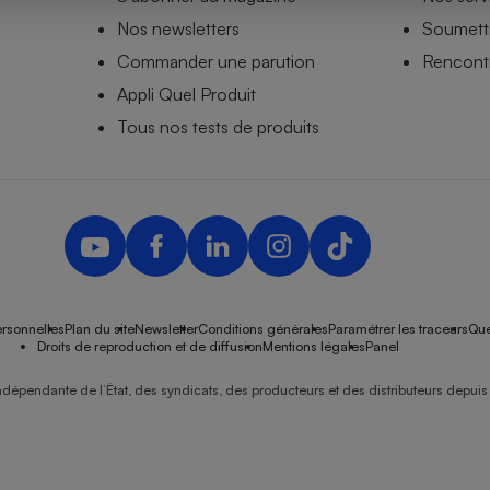
Nos newsletters
Soumettr
Commander une parution
Rencontr
Appli Quel Produit
- Ustensile
Foie gras
Tous nos tests de produits
Aide auditive
r
Assurance vie
Poêle à granulés
gne - Comment choisir une
lle de champagne
en ligne
rsonnelles
Plan du site
Newsletter
Conditions générales
Paramétrer les traceurs
Que
Ordinateur portable
Droits de reproduction et de diffusion
Mentions légales
Panel
Crème solaire
Lave-vaisselle
ndépendante de l’État, des syndicats, des producteurs et des distributeurs depuis 