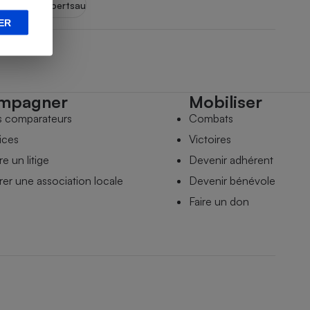
rasbourg Robertsau
ER
mpagner
Mobiliser
s comparateurs
Combats
ices
Victoires
e un litige
Devenir adhérent
er une association locale
Devenir bénévole
Faire un don