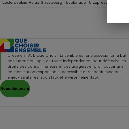
Leclerc relais-Relais Strasbourg - Esplanade
U Express-Strasbour
Internet
Gros électroménager
Téléphonie
Petit électroménager 
Complément
alimentaire
Mutuelle
Assurance emprunteu
Créée en 1951, Que Choisir Ensemble est une association à but
non lucratif qui agit, en toute indépendance, pour défendre les
droits des consommateurs et des usagers, et promouvoir une
consommation responsable, accessible et respectueuse des
Matelas
Champa
enjeux sanitaires, sociétaux et environnementaux.
boutei
Banque 
Nous découvrir
Téléviseur
Antimoustique
Lave-linge