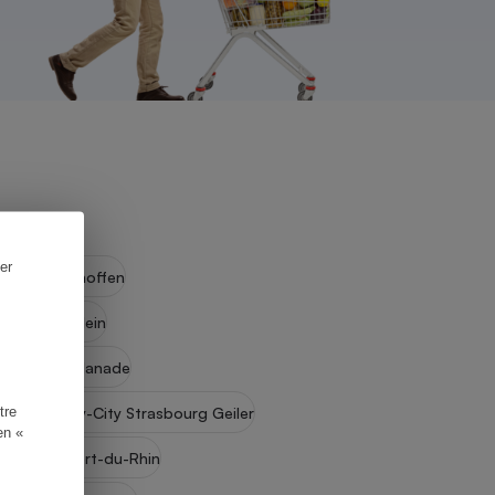
er
hé-Koenigshoffen
rasbourg (Mein
rasbourg Esplanade
tre
rrefour City-City Strasbourg Geiler
en «
rasbourg-Port-du-Rhin