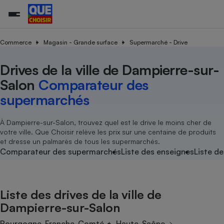
Commerce
Magasin - Grande surface
Supermarché - Drive
Drives de la ville de Dampierre-sur-
Additifs a
Comparate
Comparatif
Comparateu
Comparatif
Comparateu
Comparatif
Comparati
Substances
Toutes les actualités
Tous les services
Tous nos combats
L’association
Organismes de défense 
Train
supermarc
cosmétiqu
Salon
Comparateur des
Comparateu
Achat - Vente - Travaux
Démarche administrative
Enquêtes
Nos actions
Nos missions
Système judiciaire
Transport aérien
gratuit
supermarchés
Copropriété
Famille
Guides d'achat
Nos grandes victoires
Notre méthodologie
Location
Senior
Comparateu
Comparate
Comparati
Comparatif
Comparate
Comparatif
Comparatif
À Dampierre-sur-Salon, trouvez quel est le drive le moins cher de
Conseils
Les billets de la présidente
Notre financement
supermarc
électrique
votre ville. Que Choisir relève les prix sur une centaine de produits
Service marchand
Magasin - Grande surfac
Sport
Soumettre un litige
Brèves
Nos associations locales
Nos partenaires
et dresse un palmarès de tous les supermarchés.
Air
Marketing - Fidélisation
Vacances - Tourisme
Lettres types
Comparateur des supermarchés
Liste des enseignes
Liste de
Nous rejoindre
Nous rejoindre
Déchet
Méthode de vente - Abu
Rencontrer une association locale
Comparate
Comparatif
Comparatif
Comparatif
Comparatif
En savoir plus sur Que Choisir Ensemble
Eau
s
Agriculture
Achat - Vente - Location
Liste des drives de la ville de
Energie
Nutrition
Assurance auto
Dampierre-sur-Salon
-nous ?
Produit alimentaire
Carburant
Comparati
Comparati
Comparati
Comparate
Bourgogne-Franche-Comté
Haute-Saône