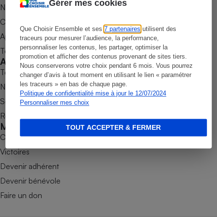
Gérer mes cookies
Nos newsletters
Petit électroménager - U
Commander une parution
Complément
alimentaire
Que Choisir Ensemble et ses
7 partenaires
utilisent des
Appli Quel Produit
traceurs pour mesurer l’audience, la performance,
Mutuelle
Assurance emprunteur
personnaliser les contenus, les partager, optimiser la
Tous nos tests de produits
promotion et afficher des contenus provenant de sites tiers.
Accompagner
Nous conserverons votre choix pendant 6 mois. Vous pourrez
Tous nos comparateurs
changer d’avis à tout moment en utilisant le lien « paramétrer
les traceurs » en bas de chaque page.
Nos services
Matelas
Politique de confidentialité mise à jour le 12/07/2024
Champagne
Soumettre un litige
Personnaliser mes choix
bouteille
Banque en 
Rencontrer une association locale
Mobiliser
Téléviseur
TOUT ACCEPTER & FERMER
Combats
Antimoustique
Lave-linge
Victoires
Devenir adhérent
Devenir bénévole
Radiateur électrique
Faire un don