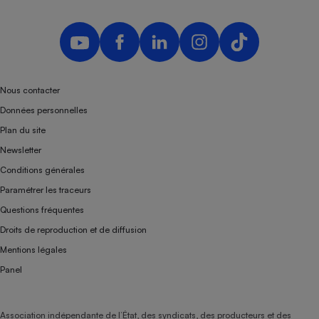
Téléphone mobile -
Smartphone
Plaque de cuisson à
induction
Nous contacter
Climatiseur -
Données personnelles
Ventilateur
Plan du site
Newsletter
Antivirus
Conditions générales
Climatiseur -
Paramétrer les traceurs
Ventilateur
Questions fréquentes
Droits de reproduction et de diffusion
Mentions légales
Panel
Association indépendante de l’État, des syndicats, des producteurs et des