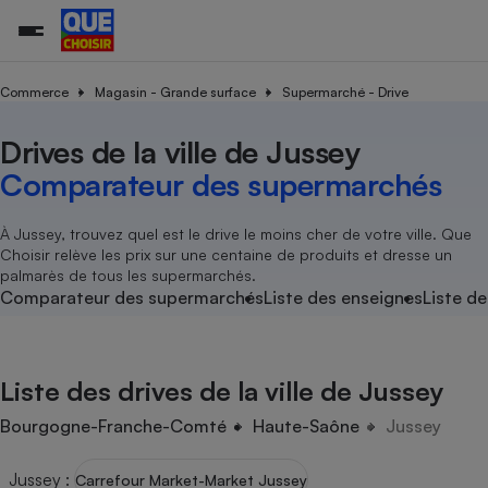
Commerce
Magasin - Grande surface
Supermarché - Drive
Drives de la ville de Jussey
Additifs a
Comparate
Comparatif
Comparateu
Comparatif
Comparateu
Comparatif
Comparati
Substances
Toutes les actualités
Tous les services
Tous nos combats
L’association
Organismes de défense 
Train
supermarc
cosmétiqu
Comparateur des supermarchés
Comparateu
Achat - Vente - Travaux
Démarche administrative
Enquêtes
Nos actions
Nos missions
Système judiciaire
Transport aérien
gratuit
Copropriété
Famille
Guides d'achat
Nos grandes victoires
Notre méthodologie
À Jussey, trouvez quel est le drive le moins cher de votre ville. Que
Location
Senior
Choisir relève les prix sur une centaine de produits et dresse un
Comparateu
Comparate
Comparati
Comparatif
Comparate
Comparatif
Comparatif
Conseils
Les billets de la présidente
Notre financement
palmarès de tous les supermarchés.
supermarc
électrique
Service marchand
Magasin - Grande surfac
Sport
Soumettre un litige
Comparateur des supermarchés
Liste des enseignes
Liste de
Brèves
Nos associations locales
Nos partenaires
Air
Marketing - Fidélisation
Vacances - Tourisme
Lettres types
Nous rejoindre
Nous rejoindre
Déchet
Méthode de vente - Abu
Rencontrer une association locale
Comparate
Comparatif
Comparatif
Comparatif
Comparatif
En savoir plus sur Que Choisir Ensemble
Liste des drives de la ville de Jussey
Eau
s
Agriculture
Achat - Vente - Location
Energie
Bourgogne-Franche-Comté
Haute-Saône
Jussey
Nutrition
Assurance auto
-nous ?
Produit alimentaire
Carburant
Comparati
Comparati
Comparati
Comparate
Jussey
:
Carrefour Market-Market Jussey