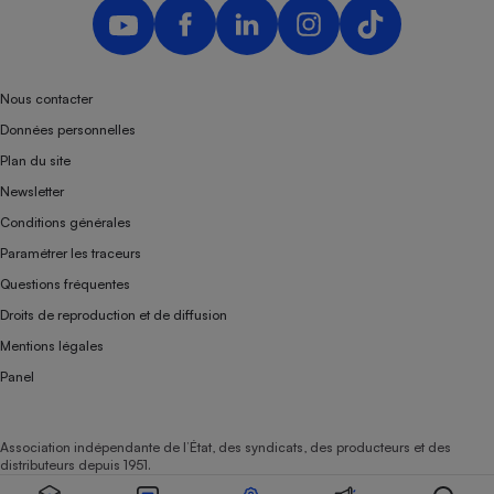
Téléphone mobile -
Smartphone
Plaque de cuisson à
induction
Nous contacter
Données personnelles
Climatiseur -
Plan du site
Ventilateur
Newsletter
Conditions générales
Antivirus
Paramétrer les traceurs
Questions fréquentes
Climatiseur -
Ventilateur
Droits de reproduction et de diffusion
Mentions légales
Panel
Association indépendante de l’État, des syndicats, des producteurs et des
distributeurs depuis 1951.