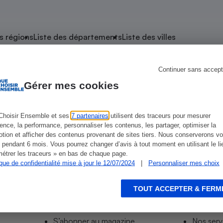
atif sèche-linge
atif smartphone
atif nettoyeur haute
ateur mutuelle
on
s régions
Liste des départements
Liste des villes
Réparation
Obsèques - Pompes
teur des devis d’opticiens
Continuer sans accept
e Saint-Bonnet-de-Joux
funèbres
eur-congélateur
dio
 robot
Gérer mes cookies
nduction
son
ranulés
net-de-Joux
irante
e multifonction
électrique
Choisir Ensemble et ses
7 partenaires
utilisent des traceurs pour mesurer
ience, la performance, personnaliser les contenus, les partager, optimiser la
Panneaux
r mobile
r portable
tion et afficher des contenus provenant de sites tiers. Nous conserverons vo
photovoltaïques
 pendant 6 mois. Vous pourrez changer d’avis à tout moment en utilisant le li
 Médicament
 balai
étrer les traceurs » en bas de chaque page.
ique de confidentialité mise à jour le 12/07/2024
|
Personnaliser mes choix
omplémentaire santé
 traîneau
ctile
Circuits courts et
alimentation locale
Puériculture - Produit
 automatique
pour bébé
TOUT ACCEPTER & FERM
Informer
Acco
Banque en ligne
seur
S’abonner au site
Tous no
vapeur
S’abonner au magazine
Nos serv