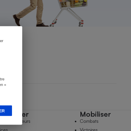
er
tre
en «
ER
mpagner
Mobiliser
s comparateurs
Combats
ices
Victoires