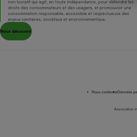
non lucratif qui agit, en toute indépendance, pour défendre les
Internet
droits des consommateurs et des usagers, et promouvoir une
consommation responsable, accessible et respectueuse des
Gros électroménager
Téléphonie
enjeux sanitaires, sociétaux et environnementaux.
Petit électroménager 
Nous découvrir
Complément
alimentaire
Mutuelle
Assurance emprunteu
Matelas
Champa
boutei
Banque 
Nous contacter
Données pe
Téléviseur
Antimoustique
Lave-linge
Association i