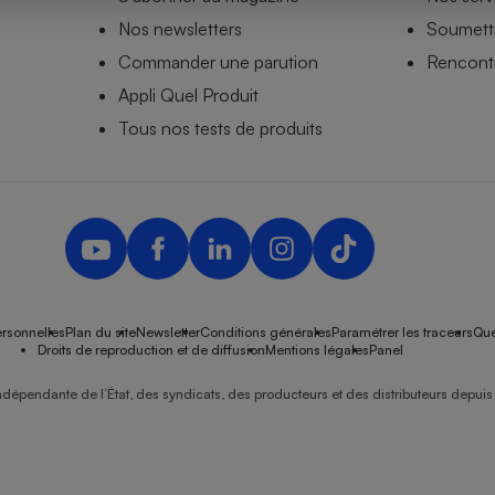
Nos newsletters
Soumettr
Commander une parution
Rencontr
Appli Quel Produit
- Ustensile
Foie gras
Tous nos tests de produits
Aide auditive
r
Assurance vie
Poêle à granulés
gne - Comment choisir une
lle de champagne
en ligne
rsonnelles
Plan du site
Newsletter
Conditions générales
Paramétrer les traceurs
Que
Ordinateur portable
Droits de reproduction et de diffusion
Mentions légales
Panel
Crème solaire
Lave-vaisselle
ndépendante de l’État, des syndicats, des producteurs et des distributeurs depuis 