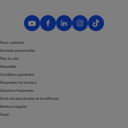
Téléphone mobile -
Smartphone
Plaque de cuisson à
induction
Climatiseur -
Nous contacter
Ventilateur
Données personnelles
Plan du site
Antivirus
Newsletter
Climatiseur -
Conditions générales
Ventilateur
Paramétrer les traceurs
Questions fréquentes
Droits de reproduction et de diffusion
Mentions légales
Panel