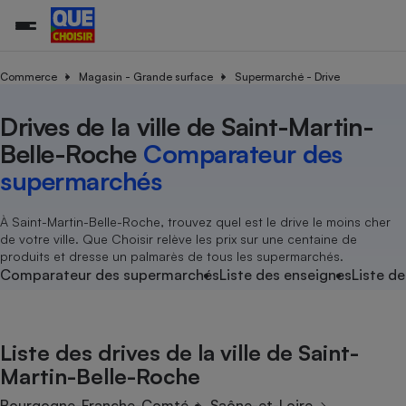
Commerce
Magasin - Grande surface
Supermarché - Drive
Drives de la ville de Saint-Martin-
Additifs a
Comparate
Comparatif
Comparateu
Comparatif
Comparateu
Comparatif
Comparati
Substances
Toutes les actualités
Tous les services
Tous nos combats
L’association
Organismes de défense 
Train
supermarc
cosmétiqu
Belle-Roche
Comparateur des
Comparateu
Achat - Vente - Travaux
Démarche administrative
Enquêtes
Nos actions
Nos missions
Système judiciaire
Transport aérien
gratuit
supermarchés
Copropriété
Famille
Guides d'achat
Nos grandes victoires
Notre méthodologie
Location
Senior
Comparateu
Comparate
Comparati
Comparatif
Comparate
Comparatif
Comparatif
À Saint-Martin-Belle-Roche, trouvez quel est le drive le moins cher
Conseils
Les billets de la présidente
Notre financement
supermarc
électrique
de votre ville. Que Choisir relève les prix sur une centaine de
Service marchand
Magasin - Grande surfac
Sport
Soumettre un litige
Brèves
Nos associations locales
Nos partenaires
produits et dresse un palmarès de tous les supermarchés.
Air
Marketing - Fidélisation
Vacances - Tourisme
Lettres types
Comparateur des supermarchés
Liste des enseignes
Liste de
Nous rejoindre
Nous rejoindre
Déchet
Méthode de vente - Abu
Rencontrer une association locale
Comparate
Comparatif
Comparatif
Comparatif
Comparatif
En savoir plus sur Que Choisir Ensemble
Eau
s
Agriculture
Achat - Vente - Location
Liste des drives de la ville de Saint-
Energie
Nutrition
Assurance auto
Martin-Belle-Roche
-nous ?
Produit alimentaire
Carburant
Comparati
Comparati
Comparati
Comparate
Bourgogne-Franche-Comté
Saône-et-Loire