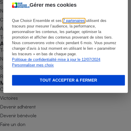
S’abonner au magazine
Gérer mes cookies
Petit électroménager - U
Nos newsletters
Complément
alimentaire
Commander une parution
Que Choisir Ensemble et ses
7 partenaires
utilisent des
Mutuelle
Assurance emprunteur
traceurs pour mesurer l’audience, la performance,
Appli Quel Produit
personnaliser les contenus, les partager, optimiser la
Tous nos tests de produits
promotion et afficher des contenus provenant de sites tiers.
Accompagner
Nous conserverons votre choix pendant 6 mois. Vous pourrez
changer d’avis à tout moment en utilisant le lien « paramétrer
Tous nos comparateurs
les traceurs » en bas de chaque page.
Matelas
Champagne
Nos services
Politique de confidentialité mise à jour le 12/07/2024
bouteille
Personnaliser mes choix
Banque en 
Soumettre un litige
Téléviseur
Rencontrer une association locale
TOUT ACCEPTER & FERMER
Mobiliser
Antimoustique
Lave-linge
Combats
Victoires
Devenir adhérent
Radiateur électrique
Devenir bénévole
Faire un don