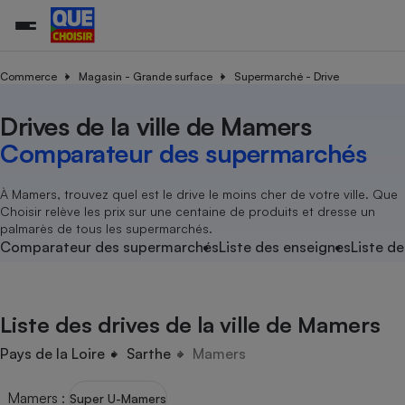
Commerce
Magasin - Grande surface
Supermarché - Drive
Drives de la ville de Mamers
Additifs a
Comparate
Comparatif
Comparateu
Comparatif
Comparateu
Comparatif
Comparati
Substances
Toutes les actualités
Tous les services
Tous nos combats
L’association
Organismes de défense 
Train
supermarc
cosmétiqu
Comparateur des supermarchés
Comparateu
Achat - Vente - Travaux
Démarche administrative
Enquêtes
Nos actions
Nos missions
Système judiciaire
Transport aérien
gratuit
Copropriété
Famille
Guides d'achat
Nos grandes victoires
Notre méthodologie
À Mamers, trouvez quel est le drive le moins cher de votre ville. Que
Location
Senior
Choisir relève les prix sur une centaine de produits et dresse un
Comparateu
Comparate
Comparati
Comparatif
Comparate
Comparatif
Comparatif
Conseils
Les billets de la présidente
Notre financement
palmarès de tous les supermarchés.
supermarc
électrique
Service marchand
Magasin - Grande surfac
Sport
Soumettre un litige
Comparateur des supermarchés
Liste des enseignes
Liste de
Brèves
Nos associations locales
Nos partenaires
Air
Marketing - Fidélisation
Vacances - Tourisme
Lettres types
Nous rejoindre
Nous rejoindre
Déchet
Méthode de vente - Abu
Rencontrer une association locale
Comparate
Comparatif
Comparatif
Comparatif
Comparatif
En savoir plus sur Que Choisir Ensemble
Liste des drives de la ville de Mamers
Eau
s
Agriculture
Achat - Vente - Location
Energie
Pays de la Loire
Sarthe
Mamers
Nutrition
Assurance auto
-nous ?
Produit alimentaire
Carburant
Comparati
Comparati
Comparati
Comparate
Mamers
:
Super U-Mamers