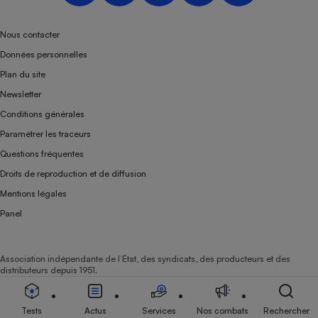
Téléphone mobile -
Smartphone
Plaque de cuisson à
Nous contacter
induction
Données personnelles
Plan du site
Newsletter
Climatiseur -
Conditions générales
Ventilateur
Paramétrer les traceurs
Questions fréquentes
Antivirus
Droits de reproduction et de diffusion
Climatiseur -
Mentions légales
Ventilateur
Panel
Association indépendante de l’État, des syndicats, des producteurs et des
distributeurs depuis 1951.
Tests
Actus
Services
Nos combats
Rechercher