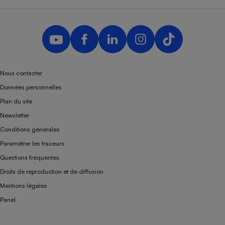
Téléphone mobile -
Smartphone
Plaque de cuisson à
induction
Climatiseur -
Nous contacter
Ventilateur
Données personnelles
Plan du site
Antivirus
Newsletter
Conditions générales
Climatiseur -
Ventilateur
Paramétrer les traceurs
Questions fréquentes
Droits de reproduction et de diffusion
Mentions légales
Panel