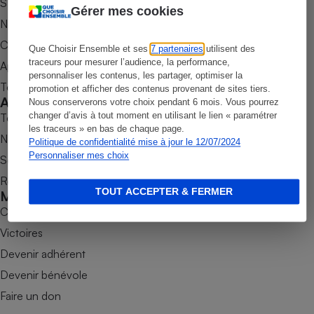
S’abonner au magazine
Gérer mes cookies
Petit électroménager - U
Nos newsletters
Complément
alimentaire
Commander une parution
Que Choisir Ensemble et ses
7 partenaires
utilisent des
Mutuelle
traceurs pour mesurer l’audience, la performance,
Assurance emprunteur
Appli Quel Produit
personnaliser les contenus, les partager, optimiser la
Tous nos tests de produits
promotion et afficher des contenus provenant de sites tiers.
Accompagner
Nous conserverons votre choix pendant 6 mois. Vous pourrez
changer d’avis à tout moment en utilisant le lien « paramétrer
Tous nos comparateurs
les traceurs » en bas de chaque page.
Matelas
Nos services
Champagne
Politique de confidentialité mise à jour le 12/07/2024
bouteille
Personnaliser mes choix
Soumettre un litige
Banque en 
Rencontrer une association locale
Téléviseur
TOUT ACCEPTER & FERMER
Mobiliser
Antimoustique
Lave-linge
Combats
Victoires
Devenir adhérent
Devenir bénévole
Radiateur électrique
Faire un don