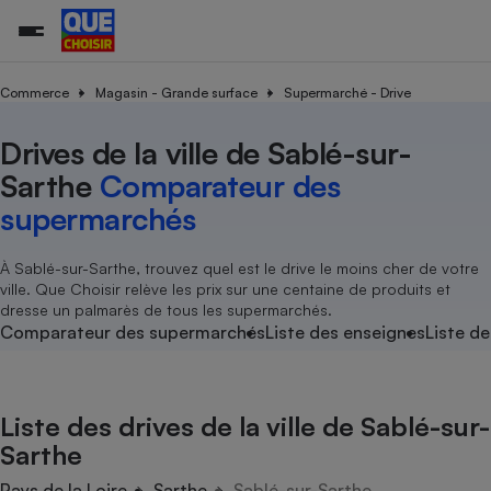
Commerce
Magasin - Grande surface
Supermarché - Drive
Drives de la ville de Sablé-sur-
Additifs a
Comparate
Comparatif
Comparateu
Comparatif
Comparateu
Comparatif
Comparati
Substances
Toutes les actualités
Tous les services
Tous nos combats
L’association
Organismes de défense 
Train
supermarc
cosmétiqu
Sarthe
Comparateur des
Comparateu
Achat - Vente - Travaux
Démarche administrative
Enquêtes
Nos actions
Nos missions
Système judiciaire
Transport aérien
gratuit
supermarchés
Copropriété
Famille
Guides d'achat
Nos grandes victoires
Notre méthodologie
Location
Senior
Comparateu
Comparate
Comparati
Comparatif
Comparate
Comparatif
Comparatif
À Sablé-sur-Sarthe, trouvez quel est le drive le moins cher de votre
Conseils
Les billets de la présidente
Notre financement
supermarc
électrique
ville. Que Choisir relève les prix sur une centaine de produits et
Service marchand
Magasin - Grande surfac
Sport
Soumettre un litige
Brèves
Nos associations locales
Nos partenaires
dresse un palmarès de tous les supermarchés.
Air
Marketing - Fidélisation
Vacances - Tourisme
Lettres types
Comparateur des supermarchés
Liste des enseignes
Liste de
Nous rejoindre
Nous rejoindre
Déchet
Méthode de vente - Abu
Rencontrer une association locale
Comparate
Comparatif
Comparatif
Comparatif
Comparatif
En savoir plus sur Que Choisir Ensemble
Eau
s
Agriculture
Achat - Vente - Location
Liste des drives de la ville de Sablé-sur-
Energie
Nutrition
Assurance auto
Sarthe
-nous ?
Produit alimentaire
Carburant
Comparati
Comparati
Comparati
Comparate
Pays de la Loire
Sarthe
Sablé-sur-Sarthe