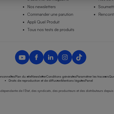
Nos newsletters
Soumettr
Commander une parution
Rencontr
Appli Quel Produit
- Ustensile
Foie gras
Tous nos tests de produits
Aide auditive
r
Assurance vie
Poêle à granulés
gne - Comment choisir une
lle de champagne
en ligne
rsonnelles
Plan du site
Newsletter
Conditions générales
Paramétrer les traceurs
Que
Ordinateur portable
Droits de reproduction et de diffusion
Mentions légales
Panel
Crème solaire
Lave-vaisselle
ndépendante de l’État, des syndicats, des producteurs et des distributeurs depuis 