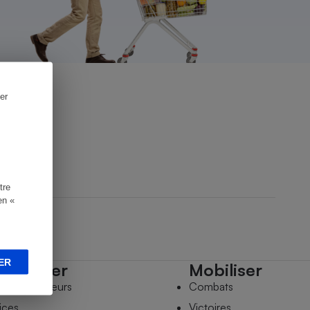
er
tre
en «
ER
mpagner
Mobiliser
s comparateurs
Combats
ices
Victoires