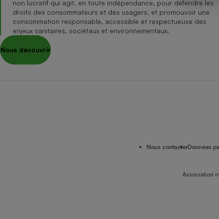
non lucratif qui agit, en toute indépendance, pour défendre les
Internet
droits des consommateurs et des usagers, et promouvoir une
consommation responsable, accessible et respectueuse des
Gros électroménager
Téléphonie
enjeux sanitaires, sociétaux et environnementaux.
Petit électroménager 
Nous découvrir
Complément
alimentaire
Mutuelle
Assurance emprunteu
Matelas
Champa
boutei
Banque 
Nous contacter
Données pe
Téléviseur
Antimoustique
Lave-linge
Association i