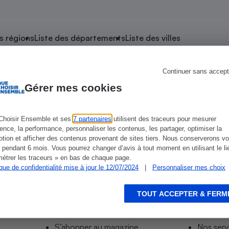
atif sèche-linge
atif smartphone
atif nettoyeur haute
ateur mutuelle
on
s régions
Liste des départements
Liste des villes
Réparation
Obsèques - Pompes
teur des devis d’opticiens
Continuer sans accept
e Savigné-l’Évêque
funèbres
eur-congélateur
dio
 robot
Gérer mes cookies
nduction
son
ranulés
irante
e multifonction
électrique
Choisir Ensemble et ses
7 partenaires
utilisent des traceurs pour mesurer
ience, la performance, personnaliser les contenus, les partager, optimiser la
Panneaux
r mobile
r portable
tion et afficher des contenus provenant de sites tiers. Nous conserverons vo
photovoltaïques
 pendant 6 mois. Vous pourrez changer d’avis à tout moment en utilisant le li
 Médicament
 balai
étrer les traceurs » en bas de chaque page.
ique de confidentialité mise à jour le 12/07/2024
|
Personnaliser mes choix
omplémentaire santé
 traîneau
ctile
Circuits courts et
alimentation locale
Puériculture - Produit
 automatique
pour bébé
TOUT ACCEPTER & FERM
Informer
Acco
Banque en ligne
seur
S’abonner au site
Tous no
vapeur
S’abonner au magazine
Nos serv