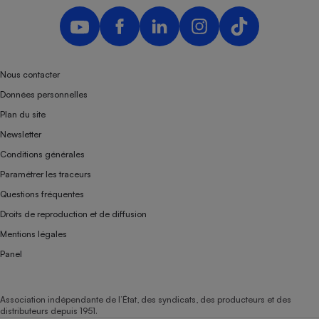
Téléphone mobile -
Smartphone
Plaque de cuisson à
induction
Nous contacter
Données personnelles
Climatiseur -
Plan du site
Ventilateur
Newsletter
Conditions générales
Antivirus
Paramétrer les traceurs
Climatiseur -
Questions fréquentes
Ventilateur
Droits de reproduction et de diffusion
Mentions légales
Panel
Association indépendante de l’État, des syndicats, des producteurs et des
distributeurs depuis 1951.