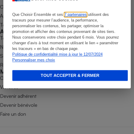
Commander une parution
Petit électroménager - U
Complément
Que Choisir Ensemble et ses
7 partenaires
utilisent des
Appli Quel Produit
alimentaire
traceurs pour mesurer l’audience, la performance,
Mutuelle
Tous nos tests de produits
personnaliser les contenus, les partager, optimiser la
Assurance emprunteur
Accompagner
promotion et afficher des contenus provenant de sites tiers.
Tous nos comparateurs
Nous conserverons votre choix pendant 6 mois. Vous pourrez
changer d’avis à tout moment en utilisant le lien « paramétrer
Nos services
les traceurs » en bas de chaque page.
Politique de confidentialité mise à jour le 12/07/2024
Soumettre un litige
Matelas
Champagne
Personnaliser mes choix
Rencontrer une association locale
bouteille
Banque en 
Mobiliser
TOUT ACCEPTER & FERMER
Téléviseur
Combats
Antimoustique
Victoires
Lave-linge
Devenir adhérent
Devenir bénévole
Faire un don
Radiateur électrique