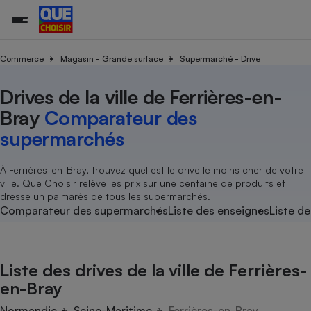
Commerce
Magasin - Grande surface
Supermarché - Drive
Drives de la ville de Ferrières-en-
Additifs a
Comparate
Comparatif
Comparateu
Comparatif
Comparateu
Comparatif
Comparati
Substances
Toutes les actualités
Tous les services
Tous nos combats
L’association
Organismes de défense 
Train
supermarc
cosmétiqu
Bray
Comparateur des
Comparateu
Achat - Vente - Travaux
Démarche administrative
Enquêtes
Nos actions
Nos missions
Système judiciaire
Transport aérien
gratuit
supermarchés
Copropriété
Famille
Guides d'achat
Nos grandes victoires
Notre méthodologie
Location
Senior
Comparateu
Comparate
Comparati
Comparatif
Comparate
Comparatif
Comparatif
À Ferrières-en-Bray, trouvez quel est le drive le moins cher de votre
Conseils
Les billets de la présidente
Notre financement
supermarc
électrique
ville. Que Choisir relève les prix sur une centaine de produits et
Service marchand
Magasin - Grande surfac
Sport
Soumettre un litige
Brèves
Nos associations locales
Nos partenaires
dresse un palmarès de tous les supermarchés.
Air
Marketing - Fidélisation
Vacances - Tourisme
Lettres types
Comparateur des supermarchés
Liste des enseignes
Liste de
Nous rejoindre
Nous rejoindre
Déchet
Méthode de vente - Abu
Rencontrer une association locale
Comparate
Comparatif
Comparatif
Comparatif
Comparatif
En savoir plus sur Que Choisir Ensemble
Eau
s
Agriculture
Achat - Vente - Location
Liste des drives de la ville de Ferrières-
Energie
Nutrition
Assurance auto
en-Bray
-nous ?
Produit alimentaire
Carburant
Comparati
Comparati
Comparati
Comparate
Normandie
Seine-Maritime
Ferrières-en-Bray