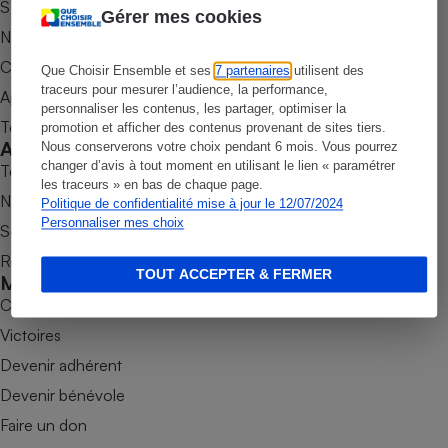
S’abonner au magazine
Gérer mes cookies
Petit électroménager - U
Nos newsletters
Complément
alimentaire
Commander une parution
Que Choisir Ensemble et ses
7 partenaires
utilisent des
Mutuelle
Assurance emprunteur
traceurs pour mesurer l’audience, la performance,
Appli Quel Produit
personnaliser les contenus, les partager, optimiser la
Tous nos tests de produits
promotion et afficher des contenus provenant de sites tiers.
Accompagner
Nous conserverons votre choix pendant 6 mois. Vous pourrez
changer d’avis à tout moment en utilisant le lien « paramétrer
Tous nos comparateurs
les traceurs » en bas de chaque page.
Matelas
Champagne
Nos services
Politique de confidentialité mise à jour le 12/07/2024
bouteille
Personnaliser mes choix
Banque en 
Soumettre un litige
Téléviseur
Rencontrer une association locale
TOUT ACCEPTER & FERMER
Mobiliser
Antimoustique
Lave-linge
Combats
Victoires
Devenir adhérent
Radiateur électrique
Devenir bénévole
Faire un don