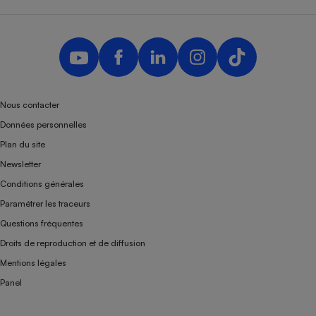
Téléphone mobile -
Smartphone
Plaque de cuisson à
induction
Climatiseur -
Nous contacter
Ventilateur
Données personnelles
Plan du site
Antivirus
Newsletter
Climatiseur -
Conditions générales
Ventilateur
Paramétrer les traceurs
Questions fréquentes
Droits de reproduction et de diffusion
Mentions légales
Panel