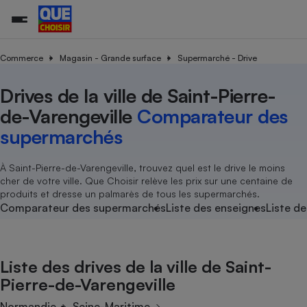
Commerce
Magasin - Grande surface
Supermarché - Drive
Drives de la ville de Saint-Pierre-
Additifs a
Comparate
Comparatif
Comparateu
Comparatif
Comparateu
Comparatif
Comparati
Substances
Toutes les actualités
Tous les services
Tous nos combats
L’association
Organismes de défense 
Train
supermarc
cosmétiqu
de-Varengeville
Comparateur des
Comparateu
Achat - Vente - Travaux
Démarche administrative
Enquêtes
Nos actions
Nos missions
Système judiciaire
Transport aérien
gratuit
supermarchés
Copropriété
Famille
Guides d'achat
Nos grandes victoires
Notre méthodologie
Location
Senior
Comparateu
Comparate
Comparati
Comparatif
Comparate
Comparatif
Comparatif
À Saint-Pierre-de-Varengeville, trouvez quel est le drive le moins
Conseils
Les billets de la présidente
Notre financement
supermarc
électrique
cher de votre ville. Que Choisir relève les prix sur une centaine de
Service marchand
Magasin - Grande surfac
Sport
Soumettre un litige
Brèves
Nos associations locales
Nos partenaires
produits et dresse un palmarès de tous les supermarchés.
Air
Marketing - Fidélisation
Vacances - Tourisme
Lettres types
Comparateur des supermarchés
Liste des enseignes
Liste de
Nous rejoindre
Nous rejoindre
Déchet
Méthode de vente - Abu
Rencontrer une association locale
Comparate
Comparatif
Comparatif
Comparatif
Comparatif
En savoir plus sur Que Choisir Ensemble
Eau
s
Agriculture
Achat - Vente - Location
Liste des drives de la ville de Saint-
Energie
Nutrition
Assurance auto
Pierre-de-Varengeville
-nous ?
Produit alimentaire
Carburant
Comparati
Comparati
Comparati
Comparate
Normandie
Seine-Maritime