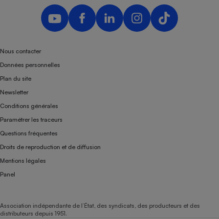
Téléphone mobile -
Smartphone
Plaque de cuisson à
induction
Nous contacter
Données personnelles
Climatiseur -
Plan du site
Ventilateur
Newsletter
Conditions générales
Antivirus
Paramétrer les traceurs
Climatiseur -
Questions fréquentes
Ventilateur
Droits de reproduction et de diffusion
Mentions légales
Panel
Association indépendante de l’État, des syndicats, des producteurs et des
distributeurs depuis 1951.