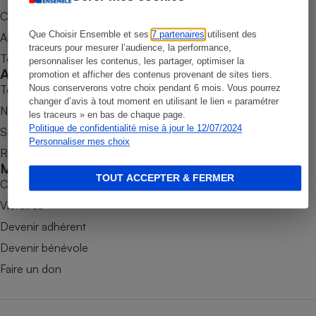
Commander une parution
Petit électroménager - U
Complément
Que Choisir Ensemble et ses
7 partenaires
utilisent des
Appli Quel Produit
alimentaire
traceurs pour mesurer l’audience, la performance,
Mutuelle
Tous nos tests de produits
personnaliser les contenus, les partager, optimiser la
Assurance emprunteur
Accompagner
promotion et afficher des contenus provenant de sites tiers.
Tous nos comparateurs
Nous conserverons votre choix pendant 6 mois. Vous pourrez
changer d’avis à tout moment en utilisant le lien « paramétrer
Nos services
les traceurs » en bas de chaque page.
Politique de confidentialité mise à jour le 12/07/2024
Soumettre un litige
Matelas
Champagne
Personnaliser mes choix
Rencontrer une association locale
bouteille
Banque en 
Mobiliser
TOUT ACCEPTER & FERMER
Téléviseur
Combats
Antimoustique
Victoires
Lave-linge
Devenir adhérent
Devenir bénévole
Faire un don
Radiateur électrique