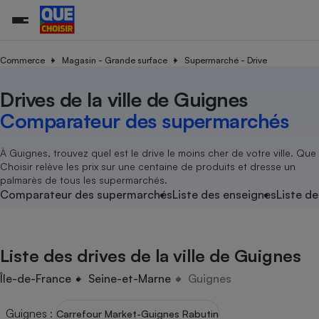
Commerce
Magasin - Grande surface
Supermarché - Drive
Drives de la ville de Guignes
Additifs a
Comparate
Comparatif
Comparateu
Comparatif
Comparateu
Comparatif
Comparati
Substances
Toutes les actualités
Tous les services
Tous nos combats
L’association
Organismes de défense 
Train
supermarc
cosmétiqu
Comparateur des supermarchés
Comparateu
Achat - Vente - Travaux
Démarche administrative
Enquêtes
Nos actions
Nos missions
Système judiciaire
Transport aérien
gratuit
Copropriété
Famille
Guides d'achat
Nos grandes victoires
Notre méthodologie
À Guignes, trouvez quel est le drive le moins cher de votre ville. Que
Location
Senior
Choisir relève les prix sur une centaine de produits et dresse un
Comparateu
Comparate
Comparati
Comparatif
Comparate
Comparatif
Comparatif
Conseils
Les billets de la présidente
Notre financement
palmarès de tous les supermarchés.
supermarc
électrique
Service marchand
Magasin - Grande surfac
Sport
Soumettre un litige
Comparateur des supermarchés
Liste des enseignes
Liste de
Brèves
Nos associations locales
Nos partenaires
Air
Marketing - Fidélisation
Vacances - Tourisme
Lettres types
Nous rejoindre
Nous rejoindre
Déchet
Méthode de vente - Abu
Rencontrer une association locale
Comparate
Comparatif
Comparatif
Comparatif
Comparatif
En savoir plus sur Que Choisir Ensemble
Liste des drives de la ville de Guignes
Eau
s
Agriculture
Achat - Vente - Location
Energie
Île-de-France
Seine-et-Marne
Guignes
Nutrition
Assurance auto
-nous ?
Produit alimentaire
Carburant
Comparati
Comparati
Comparati
Comparate
Guignes
:
Carrefour Market-Guignes Rabutin