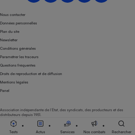
Téléphone mobile -
Smartphone
Plaque de cuisson à
Nous contacter
induction
Données personnelles
Plan du site
Newsletter
Climatiseur -
Conditions générales
Ventilateur
Paramétrer les traceurs
Questions fréquentes
Antivirus
Droits de reproduction et de diffusion
Climatiseur -
Mentions légales
Ventilateur
Panel
Association indépendante de l’État, des syndicats, des producteurs et des
distributeurs depuis 1951.
Tests
Actus
Services
Nos combats
Rechercher