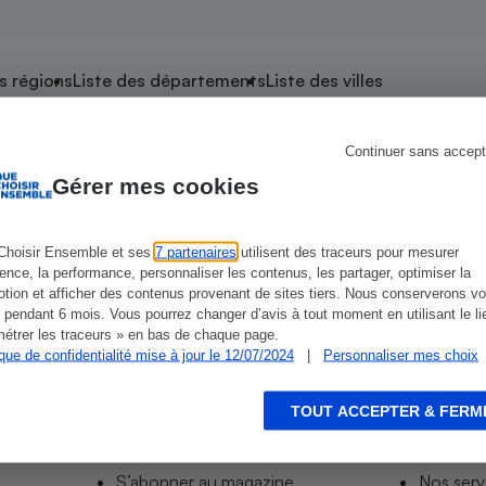
atif sèche-linge
atif smartphone
atif nettoyeur haute
ateur mutuelle
on
s régions
Liste des départements
Liste des villes
Réparation
Obsèques - Pompes
teur des devis d’opticiens
Continuer sans accept
e Mousseaux-lès-Bray
funèbres
eur-congélateur
dio
 robot
Gérer mes cookies
nduction
son
ranulés
irante
e multifonction
électrique
Choisir Ensemble et ses
7 partenaires
utilisent des traceurs pour mesurer
ience, la performance, personnaliser les contenus, les partager, optimiser la
Panneaux
r mobile
r portable
tion et afficher des contenus provenant de sites tiers. Nous conserverons vo
photovoltaïques
 pendant 6 mois. Vous pourrez changer d’avis à tout moment en utilisant le li
 Médicament
 balai
étrer les traceurs » en bas de chaque page.
ique de confidentialité mise à jour le 12/07/2024
|
Personnaliser mes choix
omplémentaire santé
 traîneau
ctile
Circuits courts et
alimentation locale
Puériculture - Produit
 automatique
pour bébé
TOUT ACCEPTER & FERM
Informer
Acco
Banque en ligne
seur
S’abonner au site
Tous no
vapeur
S’abonner au magazine
Nos serv