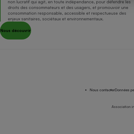
non lucratif qui agit, en toute indépendance, pour défendre les
Internet
droits des consommateurs et des usagers, et promouvoir une
consommation responsable, accessible et respectueuse des
Gros électroménager
Téléphonie
enjeux sanitaires, sociétaux et environnementaux.
Petit électroménager 
Nous découvrir
Complément
alimentaire
Mutuelle
Assurance emprunteu
Matelas
Champa
boutei
Banque 
Nous contacter
Données pe
Téléviseur
Antimoustique
Lave-linge
Association i