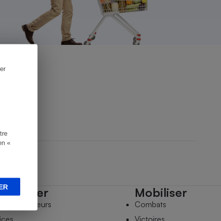
er
tre
en «
ER
mpagner
Mobiliser
s comparateurs
Combats
ices
Victoires