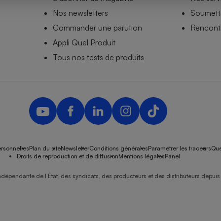
Nos newsletters
Soumettr
Commander une parution
Rencontr
Appli Quel Produit
- Ustensile
Foie gras
Tous nos tests de produits
Aide auditive
r
Assurance vie
Poêle à granulés
gne - Comment choisir une
lle de champagne
en ligne
rsonnelles
Plan du site
Newsletter
Conditions générales
Paramétrer les traceurs
Que
Ordinateur portable
Droits de reproduction et de diffusion
Mentions légales
Panel
Crème solaire
Lave-vaisselle
ndépendante de l’État, des syndicats, des producteurs et des distributeurs depuis 