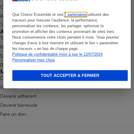
Commander une parution
Petit électroménager - U
Complément
Que Choisir Ensemble et ses
7 partenaires
utilisent des
Appli Quel Produit
alimentaire
traceurs pour mesurer l’audience, la performance,
Mutuelle
Tous nos tests de produits
personnaliser les contenus, les partager, optimiser la
Assurance emprunteur
Accompagner
promotion et afficher des contenus provenant de sites tiers.
Tous nos comparateurs
Nous conserverons votre choix pendant 6 mois. Vous pourrez
changer d’avis à tout moment en utilisant le lien « paramétrer
Nos services
les traceurs » en bas de chaque page.
Politique de confidentialité mise à jour le 12/07/2024
Soumettre un litige
Matelas
Champagne
Personnaliser mes choix
Rencontrer une association locale
bouteille
Banque en 
Mobiliser
TOUT ACCEPTER & FERMER
Téléviseur
Combats
Antimoustique
Victoires
Lave-linge
Devenir adhérent
Devenir bénévole
Faire un don
Radiateur électrique