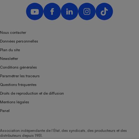
Téléphone mobile -
Smartphone
Plaque de cuisson à
induction
Nous contacter
Données personnelles
Climatiseur -
Plan du site
Ventilateur
Newsletter
Conditions générales
Antivirus
Paramétrer les traceurs
Climatiseur -
Questions fréquentes
Ventilateur
Droits de reproduction et de diffusion
Mentions légales
Panel
Association indépendante de l’État, des syndicats, des producteurs et des
distributeurs depuis 1951.