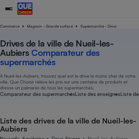
Commerce
Magasin - Grande surface
Supermarché - Drive
Drives de la ville de Nueil-les-
Additifs a
Comparate
Comparatif
Comparateu
Comparatif
Comparateu
Comparatif
Comparati
Substances
Toutes les actualités
Tous les services
Tous nos combats
L’association
Organismes de défense 
Train
supermarc
cosmétiqu
Aubiers
Comparateur des
Comparateu
Achat - Vente - Travaux
Démarche administrative
Enquêtes
Nos actions
Nos missions
Système judiciaire
Transport aérien
gratuit
supermarchés
Copropriété
Famille
Guides d'achat
Nos grandes victoires
Notre méthodologie
Location
Senior
Comparateu
Comparate
Comparati
Comparatif
Comparate
Comparatif
Comparatif
À Nueil-les-Aubiers, trouvez quel est le drive le moins cher de votre
Conseils
Les billets de la présidente
Notre financement
supermarc
électrique
ville. Que Choisir relève les prix sur une centaine de produits et
Service marchand
Magasin - Grande surfac
Sport
Soumettre un litige
Brèves
Nos associations locales
Nos partenaires
dresse un palmarès de tous les supermarchés.
Air
Marketing - Fidélisation
Vacances - Tourisme
Lettres types
Comparateur des supermarchés
Liste des enseignes
Liste de
Nous rejoindre
Nous rejoindre
Déchet
Méthode de vente - Abu
Rencontrer une association locale
Comparate
Comparatif
Comparatif
Comparatif
Comparatif
En savoir plus sur Que Choisir Ensemble
Eau
s
Agriculture
Achat - Vente - Location
Liste des drives de la ville de Nueil-les-
Energie
Nutrition
Assurance auto
Aubiers
-nous ?
Produit alimentaire
Carburant
Comparati
Comparati
Comparati
Comparate
Nouvelle-Aquitaine
Deux-Sèvres
Nueil-les-Aubiers