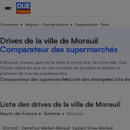
Commerce
Magasin - Grande surface
Supermarché - Drive
Drives de la ville de Moreuil
Additifs a
Comparate
Comparatif
Comparateu
Comparatif
Comparateu
Comparatif
Comparati
Substances
Toutes les actualités
Tous les services
Tous nos combats
L’association
Organismes de défense 
Train
supermarc
cosmétiqu
Comparateur des supermarchés
Comparateu
Achat - Vente - Travaux
Démarche administrative
Enquêtes
Nos actions
Nos missions
Système judiciaire
Transport aérien
gratuit
Copropriété
Famille
Guides d'achat
Nos grandes victoires
Notre méthodologie
À Moreuil, trouvez quel est le drive le moins cher de votre ville. Que
Location
Senior
Choisir relève les prix sur une centaine de produits et dresse un
Comparateu
Comparate
Comparati
Comparatif
Comparate
Comparatif
Comparatif
Conseils
Les billets de la présidente
Notre financement
palmarès de tous les supermarchés.
supermarc
électrique
Service marchand
Magasin - Grande surfac
Sport
Soumettre un litige
Comparateur des supermarchés
Liste des enseignes
Liste de
Brèves
Nos associations locales
Nos partenaires
Air
Marketing - Fidélisation
Vacances - Tourisme
Lettres types
Nous rejoindre
Nous rejoindre
Déchet
Méthode de vente - Abu
Rencontrer une association locale
Comparate
Comparatif
Comparatif
Comparatif
Comparatif
En savoir plus sur Que Choisir Ensemble
Liste des drives de la ville de Moreuil
Eau
s
Agriculture
Achat - Vente - Location
Energie
Hauts-de-France
Somme
Moreuil
Nutrition
Assurance auto
-nous ?
Produit alimentaire
Carburant
Comparati
Comparati
Comparati
Comparate
Moreuil
:
Carrefour Market-Moreuil
Leclerc Drive-Moreuil