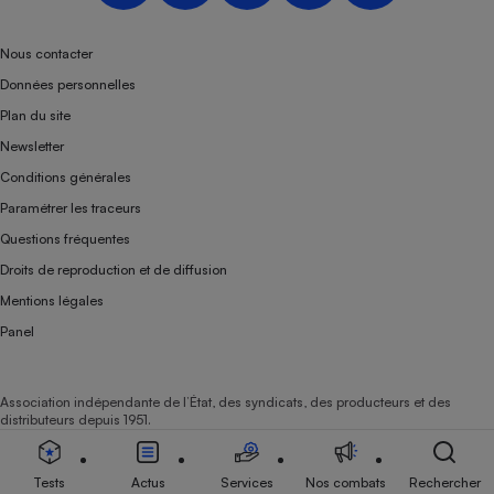
Téléphone mobile -
Smartphone
Plaque de cuisson à
Nous contacter
induction
Données personnelles
Plan du site
Newsletter
Climatiseur -
Conditions générales
Ventilateur
Paramétrer les traceurs
Questions fréquentes
Antivirus
Droits de reproduction et de diffusion
Climatiseur -
Mentions légales
Ventilateur
Panel
Association indépendante de l’État, des syndicats, des producteurs et des
distributeurs depuis 1951.
Tests
Actus
Services
Nos combats
Rechercher