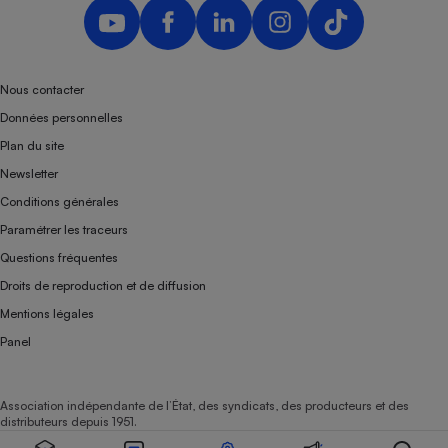
Téléphone mobile -
Smartphone
Plaque de cuisson à
induction
Nous contacter
Données personnelles
Climatiseur -
Plan du site
Ventilateur
Newsletter
Conditions générales
Antivirus
Paramétrer les traceurs
Questions fréquentes
Climatiseur -
Ventilateur
Droits de reproduction et de diffusion
Mentions légales
Panel
Association indépendante de l’État, des syndicats, des producteurs et des
distributeurs depuis 1951.