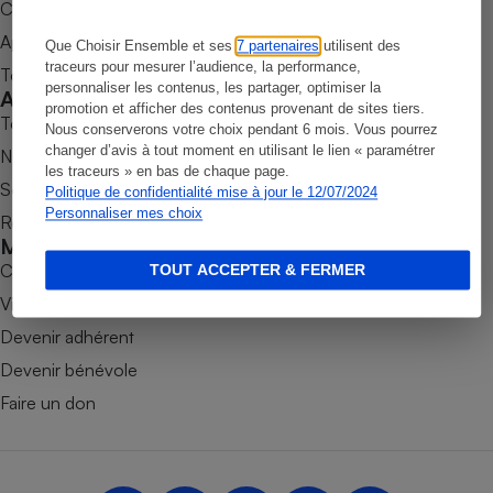
Commander une parution
Petit électroménager - U
Appli Quel Produit
Que Choisir Ensemble et ses
7 partenaires
utilisent des
Complément
alimentaire
traceurs pour mesurer l’audience, la performance,
Tous nos tests de produits
personnaliser les contenus, les partager, optimiser la
Mutuelle
Accompagner
Assurance emprunteur
promotion et afficher des contenus provenant de sites tiers.
Tous nos comparateurs
Nous conserverons votre choix pendant 6 mois. Vous pourrez
changer d’avis à tout moment en utilisant le lien « paramétrer
Nos services
les traceurs » en bas de chaque page.
Soumettre un litige
Politique de confidentialité mise à jour le 12/07/2024
Matelas
Personnaliser mes choix
Champagne
Rencontrer une association locale
bouteille
Mobiliser
Banque en 
Combats
TOUT ACCEPTER & FERMER
Téléviseur
Victoires
Antimoustique
Lave-linge
Devenir adhérent
Devenir bénévole
Faire un don
Radiateur électrique