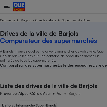
Commerce
Magasin - Grande surface
Supermarché - Drive
Drives de la ville de Barjols
Additifs a
Comparate
Comparatif
Comparateu
Comparatif
Comparateu
Comparatif
Comparati
Substances
Toutes les actualités
Tous les services
Tous nos combats
L’association
Organismes de défense 
Train
supermarc
cosmétiqu
Comparateur des supermarchés
Comparateu
Achat - Vente - Travaux
Démarche administrative
Enquêtes
Nos actions
Nos missions
Système judiciaire
Transport aérien
gratuit
Copropriété
Famille
Guides d'achat
Nos grandes victoires
Notre méthodologie
À Barjols, trouvez quel est le drive le moins cher de votre ville. Que
Location
Senior
Choisir relève les prix sur une centaine de produits et dresse un
Comparateu
Comparate
Comparati
Comparatif
Comparate
Comparatif
Comparatif
Conseils
Les billets de la présidente
Notre financement
palmarès de tous les supermarchés.
supermarc
électrique
Service marchand
Magasin - Grande surfac
Sport
Soumettre un litige
Comparateur des supermarchés
Liste des enseignes
Liste de
Brèves
Nos associations locales
Nos partenaires
Air
Marketing - Fidélisation
Vacances - Tourisme
Lettres types
Nous rejoindre
Nous rejoindre
Déchet
Méthode de vente - Abu
Rencontrer une association locale
Comparate
Comparatif
Comparatif
Comparatif
Comparatif
En savoir plus sur Que Choisir Ensemble
Liste des drives de la ville de Barjols
Eau
s
Agriculture
Achat - Vente - Location
Energie
Provence-Alpes-Côte d’Azur
Var
Barjols
Nutrition
Assurance auto
-nous ?
Produit alimentaire
Carburant
Comparati
Comparati
Comparati
Comparate
Barjols
:
Intermarché Super-Barjols