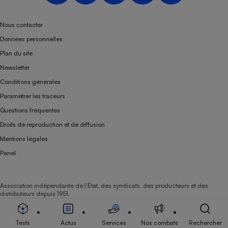
Téléphone mobile -
Smartphone
Plaque de cuisson à
Nous contacter
induction
Données personnelles
Plan du site
Newsletter
Climatiseur -
Conditions générales
Ventilateur
Paramétrer les traceurs
Questions fréquentes
Antivirus
Droits de reproduction et de diffusion
Climatiseur -
Mentions légales
Ventilateur
Panel
Association indépendante de l’État, des syndicats, des producteurs et des
distributeurs depuis 1951.
Tests
Actus
Services
Nos combats
Rechercher