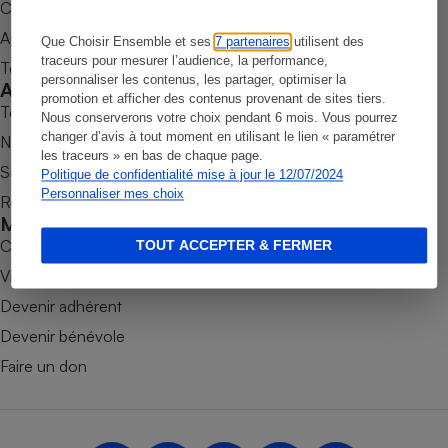
Commander une parution
Petit électroménager - U
Appli Quel Produit
Que Choisir Ensemble et ses
7 partenaires
utilisent des
Complément
alimentaire
traceurs pour mesurer l’audience, la performance,
Tous nos tests de produits
personnaliser les contenus, les partager, optimiser la
Mutuelle
Accompagner
Assurance emprunteur
promotion et afficher des contenus provenant de sites tiers.
Tous nos comparateurs
Nous conserverons votre choix pendant 6 mois. Vous pourrez
changer d’avis à tout moment en utilisant le lien « paramétrer
Nos services
les traceurs » en bas de chaque page.
Soumettre un litige
Politique de confidentialité mise à jour le 12/07/2024
Matelas
Personnaliser mes choix
Champagne
Rencontrer une association locale
bouteille
Mobiliser
Banque en 
Combats
TOUT ACCEPTER & FERMER
Téléviseur
Victoires
Antimoustique
Lave-linge
Devenir adhérent
Devenir bénévole
Faire un don
Radiateur électrique