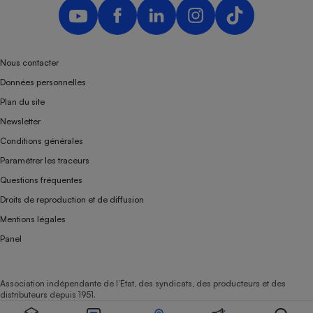
Téléphone mobile -
Smartphone
Plaque de cuisson à
induction
Nous contacter
Données personnelles
Climatiseur -
Plan du site
Ventilateur
Newsletter
Conditions générales
Antivirus
Paramétrer les traceurs
Questions fréquentes
Climatiseur -
Ventilateur
Droits de reproduction et de diffusion
Mentions légales
Panel
Association indépendante de l’État, des syndicats, des producteurs et des
distributeurs depuis 1951.