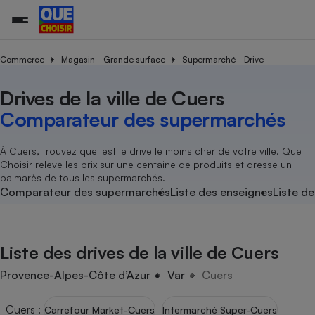
Commerce
Magasin - Grande surface
Supermarché - Drive
Drives de la ville de Cuers
Additifs a
Comparate
Comparatif
Comparateu
Comparatif
Comparateu
Comparatif
Comparati
Substances
Toutes les actualités
Tous les services
Tous nos combats
L’association
Organismes de défense 
Train
supermarc
cosmétiqu
Comparateur des supermarchés
Comparateu
Achat - Vente - Travaux
Démarche administrative
Enquêtes
Nos actions
Nos missions
Système judiciaire
Transport aérien
gratuit
Copropriété
Famille
Guides d'achat
Nos grandes victoires
Notre méthodologie
À Cuers, trouvez quel est le drive le moins cher de votre ville. Que
Location
Senior
Choisir relève les prix sur une centaine de produits et dresse un
Comparateu
Comparate
Comparati
Comparatif
Comparate
Comparatif
Comparatif
Conseils
Les billets de la présidente
Notre financement
palmarès de tous les supermarchés.
supermarc
électrique
Service marchand
Magasin - Grande surfac
Sport
Soumettre un litige
Comparateur des supermarchés
Liste des enseignes
Liste de
Brèves
Nos associations locales
Nos partenaires
Air
Marketing - Fidélisation
Vacances - Tourisme
Lettres types
Nous rejoindre
Nous rejoindre
Déchet
Méthode de vente - Abu
Rencontrer une association locale
Comparate
Comparatif
Comparatif
Comparatif
Comparatif
En savoir plus sur Que Choisir Ensemble
Liste des drives de la ville de Cuers
Eau
s
Agriculture
Achat - Vente - Location
Energie
Provence-Alpes-Côte d’Azur
Var
Cuers
Nutrition
Assurance auto
-nous ?
Produit alimentaire
Carburant
Comparati
Comparati
Comparati
Comparate
Cuers
:
Carrefour Market-Cuers
Intermarché Super-Cuers