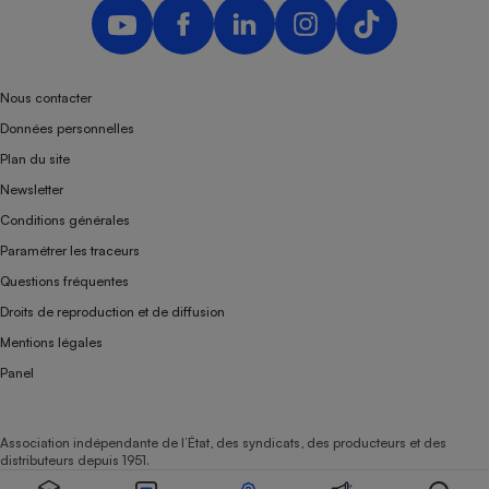
Téléphone mobile -
Smartphone
Plaque de cuisson à
induction
Nous contacter
Données personnelles
Climatiseur -
Plan du site
Ventilateur
Newsletter
Conditions générales
Antivirus
Paramétrer les traceurs
Questions fréquentes
Climatiseur -
Ventilateur
Droits de reproduction et de diffusion
Mentions légales
Panel
Association indépendante de l’État, des syndicats, des producteurs et des
distributeurs depuis 1951.