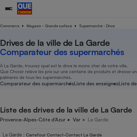
Commerce
Magasin - Grande surface
Supermarché - Drive
Drives de la ville de La Garde
Additifs a
Comparate
Comparatif
Comparateu
Comparatif
Comparateu
Comparatif
Comparati
Substances
Toutes les actualités
Tous les services
Tous nos combats
L’association
Organismes de défense 
Train
supermarc
cosmétiqu
Comparateur des supermarchés
Comparateu
Achat - Vente - Travaux
Démarche administrative
Enquêtes
Nos actions
Nos missions
Système judiciaire
Transport aérien
gratuit
Copropriété
Famille
Guides d'achat
Nos grandes victoires
Notre méthodologie
À La Garde, trouvez quel est le drive le moins cher de votre ville.
Location
Senior
Que Choisir relève les prix sur une centaine de produits et dresse un
Comparateu
Comparate
Comparati
Comparatif
Comparate
Comparatif
Comparatif
Conseils
Les billets de la présidente
Notre financement
palmarès de tous les supermarchés.
supermarc
électrique
Service marchand
Magasin - Grande surfac
Sport
Soumettre un litige
Comparateur des supermarchés
Liste des enseignes
Liste de
Brèves
Nos associations locales
Nos partenaires
Air
Marketing - Fidélisation
Vacances - Tourisme
Lettres types
Nous rejoindre
Nous rejoindre
Déchet
Méthode de vente - Abu
Rencontrer une association locale
Comparate
Comparatif
Comparatif
Comparatif
Comparatif
En savoir plus sur Que Choisir Ensemble
Liste des drives de la ville de La Garde
Eau
s
Agriculture
Achat - Vente - Location
Energie
Provence-Alpes-Côte d’Azur
Var
La Garde
Nutrition
Assurance auto
-nous ?
Produit alimentaire
Carburant
Comparati
Comparati
Comparati
Comparate
La Garde
:
Carrefour Contact-Contact La Garde