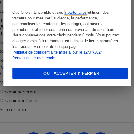
Commander une parution
Petit électroménager - U
Appli Quel Produit
Que Choisir Ensemble et ses
7 partenaires
utilisent des
Complément
alimentaire
traceurs pour mesurer l’audience, la performance,
Tous nos tests de produits
personnaliser les contenus, les partager, optimiser la
Mutuelle
Accompagner
Assurance emprunteur
promotion et afficher des contenus provenant de sites tiers.
Tous nos comparateurs
Nous conserverons votre choix pendant 6 mois. Vous pourrez
changer d’avis à tout moment en utilisant le lien « paramétrer
Nos services
les traceurs » en bas de chaque page.
Soumettre un litige
Politique de confidentialité mise à jour le 12/07/2024
Matelas
Personnaliser mes choix
Champagne
Rencontrer une association locale
bouteille
Mobiliser
Banque en 
Combats
TOUT ACCEPTER & FERMER
Téléviseur
Victoires
Antimoustique
Lave-linge
Devenir adhérent
Devenir bénévole
Faire un don
Radiateur électrique