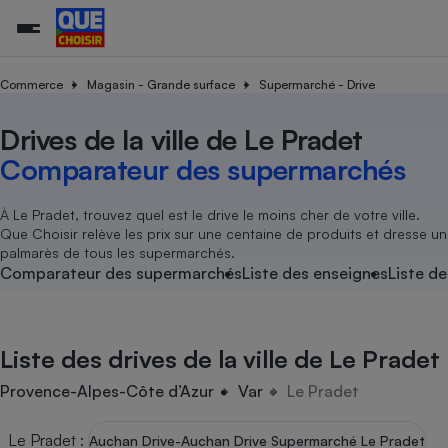
Commerce
Magasin - Grande surface
Supermarché - Drive
Drives de la ville de Le Pradet
Additifs a
Comparate
Comparatif
Comparateu
Comparatif
Comparateu
Comparatif
Comparati
Substances
Toutes les actualités
Tous les services
Tous nos combats
L’association
Organismes de défense 
Train
supermarc
cosmétiqu
Comparateur des supermarchés
Comparateu
Achat - Vente - Travaux
Démarche administrative
Enquêtes
Nos actions
Nos missions
Système judiciaire
Transport aérien
gratuit
Copropriété
Famille
Guides d'achat
Nos grandes victoires
Notre méthodologie
À Le Pradet, trouvez quel est le drive le moins cher de votre ville.
Location
Senior
Que Choisir relève les prix sur une centaine de produits et dresse un
Comparateu
Comparate
Comparati
Comparatif
Comparate
Comparatif
Comparatif
Conseils
Les billets de la présidente
Notre financement
palmarès de tous les supermarchés.
supermarc
électrique
Service marchand
Magasin - Grande surfac
Sport
Soumettre un litige
Comparateur des supermarchés
Liste des enseignes
Liste de
Brèves
Nos associations locales
Nos partenaires
Air
Marketing - Fidélisation
Vacances - Tourisme
Lettres types
Nous rejoindre
Nous rejoindre
Déchet
Méthode de vente - Abu
Rencontrer une association locale
Comparate
Comparatif
Comparatif
Comparatif
Comparatif
En savoir plus sur Que Choisir Ensemble
Liste des drives de la ville de Le Pradet
Eau
s
Agriculture
Achat - Vente - Location
Energie
Provence-Alpes-Côte d’Azur
Var
Le Pradet
Nutrition
Assurance auto
-nous ?
Produit alimentaire
Carburant
Comparati
Comparati
Comparati
Comparate
Le Pradet
:
Auchan Drive-Auchan Drive Supermarché Le Pradet