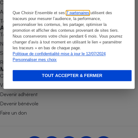
Commander une parution
Petit électroménager - U
Appli Quel Produit
Que Choisir Ensemble et ses
7 partenaires
utilisent des
Complément
alimentaire
traceurs pour mesurer l’audience, la performance,
Tous nos tests de produits
personnaliser les contenus, les partager, optimiser la
Mutuelle
Accompagner
Assurance emprunteur
promotion et afficher des contenus provenant de sites tiers.
Tous nos comparateurs
Nous conserverons votre choix pendant 6 mois. Vous pourrez
changer d’avis à tout moment en utilisant le lien « paramétrer
Nos services
les traceurs » en bas de chaque page.
Soumettre un litige
Politique de confidentialité mise à jour le 12/07/2024
Matelas
Personnaliser mes choix
Champagne
Rencontrer une association locale
bouteille
Mobiliser
Banque en 
Combats
TOUT ACCEPTER & FERMER
Téléviseur
Victoires
Antimoustique
Lave-linge
Devenir adhérent
Devenir bénévole
Faire un don
Radiateur électrique