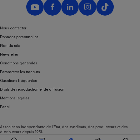
Téléphone mobile -
Smartphone
Plaque de cuisson à
induction
Nous contacter
Données personnelles
Climatiseur -
Plan du site
Ventilateur
Newsletter
Conditions générales
Antivirus
Paramétrer les traceurs
Questions fréquentes
Climatiseur -
Ventilateur
Droits de reproduction et de diffusion
Mentions légales
Panel
Association indépendante de l’État, des syndicats, des producteurs et des
distributeurs depuis 1951.