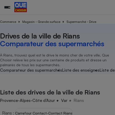
Commerce
Magasin - Grande surface
Supermarché - Drive
Drives de la ville de Rians
Additifs a
Comparate
Comparatif
Comparateu
Comparatif
Comparateu
Comparatif
Comparati
Substances
Toutes les actualités
Tous les services
Tous nos combats
L’association
Organismes de défense 
Train
supermarc
cosmétiqu
Comparateur des supermarchés
Comparateu
Achat - Vente - Travaux
Démarche administrative
Enquêtes
Nos actions
Nos missions
Système judiciaire
Transport aérien
gratuit
Copropriété
Famille
Guides d'achat
Nos grandes victoires
Notre méthodologie
À Rians, trouvez quel est le drive le moins cher de votre ville. Que
Location
Senior
Choisir relève les prix sur une centaine de produits et dresse un
Comparateu
Comparate
Comparati
Comparatif
Comparate
Comparatif
Comparatif
Conseils
Les billets de la présidente
Notre financement
palmarès de tous les supermarchés.
supermarc
électrique
Service marchand
Magasin - Grande surfac
Sport
Soumettre un litige
Comparateur des supermarchés
Liste des enseignes
Liste de
Brèves
Nos associations locales
Nos partenaires
Air
Marketing - Fidélisation
Vacances - Tourisme
Lettres types
Nous rejoindre
Nous rejoindre
Déchet
Méthode de vente - Abu
Rencontrer une association locale
Comparate
Comparatif
Comparatif
Comparatif
Comparatif
En savoir plus sur Que Choisir Ensemble
Liste des drives de la ville de Rians
Eau
s
Agriculture
Achat - Vente - Location
Energie
Provence-Alpes-Côte d’Azur
Var
Rians
Nutrition
Assurance auto
-nous ?
Produit alimentaire
Carburant
Comparati
Comparati
Comparati
Comparate
Rians
:
Carrefour Contact-Contact Rians