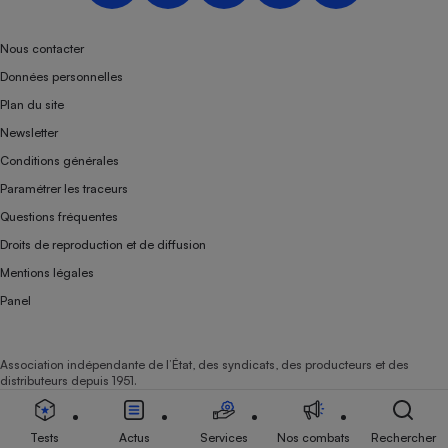
Téléphone mobile -
Smartphone
Plaque de cuisson à
Nous contacter
induction
Données personnelles
Plan du site
Newsletter
Climatiseur -
Conditions générales
Ventilateur
Paramétrer les traceurs
Questions fréquentes
Antivirus
Droits de reproduction et de diffusion
Climatiseur -
Mentions légales
Ventilateur
Panel
Association indépendante de l’État, des syndicats, des producteurs et des
distributeurs depuis 1951.
Tests
Actus
Services
Nos combats
Rechercher