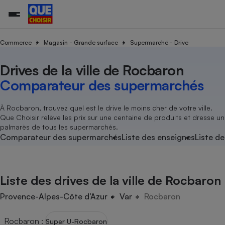
Commerce
Magasin - Grande surface
Supermarché - Drive
Drives de la ville de Rocbaron
Additifs a
Comparate
Comparatif
Comparateu
Comparatif
Comparateu
Comparatif
Comparati
Substances
Toutes les actualités
Tous les services
Tous nos combats
L’association
Organismes de défense 
Train
supermarc
cosmétiqu
Comparateur des supermarchés
Comparateu
Achat - Vente - Travaux
Démarche administrative
Enquêtes
Nos actions
Nos missions
Système judiciaire
Transport aérien
gratuit
Copropriété
Famille
Guides d'achat
Nos grandes victoires
Notre méthodologie
À Rocbaron, trouvez quel est le drive le moins cher de votre ville.
Location
Senior
Que Choisir relève les prix sur une centaine de produits et dresse un
Comparateu
Comparate
Comparati
Comparatif
Comparate
Comparatif
Comparatif
Conseils
Les billets de la présidente
Notre financement
palmarès de tous les supermarchés.
supermarc
électrique
Service marchand
Magasin - Grande surfac
Sport
Soumettre un litige
Comparateur des supermarchés
Liste des enseignes
Liste de
Brèves
Nos associations locales
Nos partenaires
Air
Marketing - Fidélisation
Vacances - Tourisme
Lettres types
Nous rejoindre
Nous rejoindre
Déchet
Méthode de vente - Abu
Rencontrer une association locale
Comparate
Comparatif
Comparatif
Comparatif
Comparatif
En savoir plus sur Que Choisir Ensemble
Liste des drives de la ville de Rocbaron
Eau
s
Agriculture
Achat - Vente - Location
Energie
Provence-Alpes-Côte d’Azur
Var
Rocbaron
Nutrition
Assurance auto
-nous ?
Produit alimentaire
Carburant
Comparati
Comparati
Comparati
Comparate
Rocbaron
:
Super U-Rocbaron