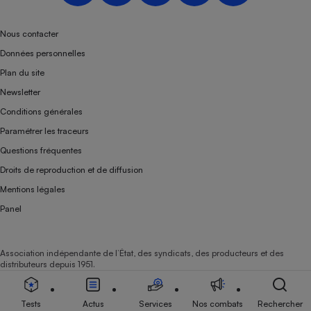
Téléphone mobile -
Smartphone
Plaque de cuisson à
Nous contacter
induction
Données personnelles
Plan du site
Newsletter
Climatiseur -
Conditions générales
Ventilateur
Paramétrer les traceurs
Questions fréquentes
Antivirus
Droits de reproduction et de diffusion
Climatiseur -
Mentions légales
Ventilateur
Panel
Association indépendante de l’État, des syndicats, des producteurs et des
distributeurs depuis 1951.
Tests
Actus
Services
Nos combats
Rechercher